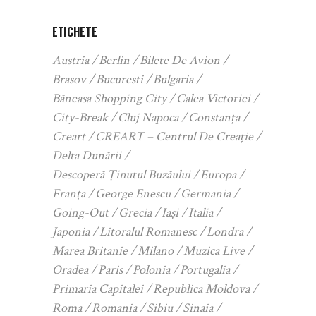
ETICHETE
Austria
Berlin
Bilete De Avion
Brasov
Bucuresti
Bulgaria
Băneasa Shopping City
Calea Victoriei
City-Break
Cluj Napoca
Constanța
Creart
CREART – Centrul De Creație
Delta Dunării
Descoperă Ținutul Buzăului
Europa
Franța
George Enescu
Germania
Going-Out
Grecia
Iași
Italia
Japonia
Litoralul Romanesc
Londra
Marea Britanie
Milano
Muzica Live
Oradea
Paris
Polonia
Portugalia
Primaria Capitalei
Republica Moldova
Roma
Romania
Sibiu
Sinaia