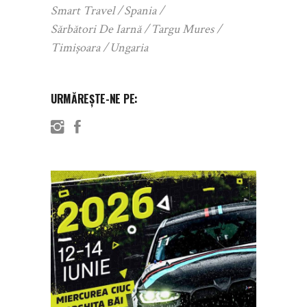
Smart Travel
Spania
Sărbători De Iarnă
Targu Mures
Timișoara
Ungaria
URMĂREȘTE-NE PE: