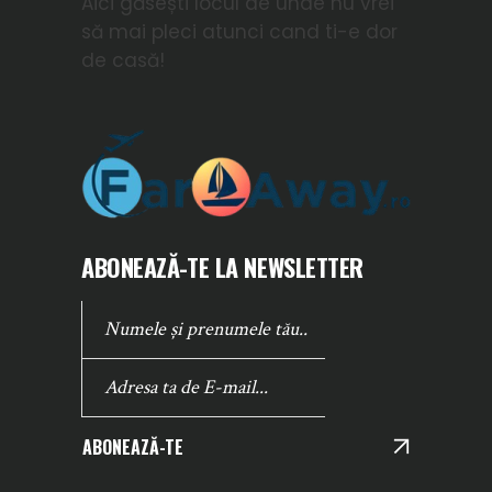
Aici găsești locul de unde nu vrei
să mai pleci atunci cand ti-e dor
de casă!
ABONEAZĂ-TE LA NEWSLETTER
ABONEAZĂ-TE