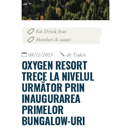
Eat Drink Stay
,
Hoteluri & cazări
08/12/2025
de
Tzakis
OXYGEN RESORT
TRECE LA NIVELUL
URMĂTOR PRIN
INAUGURAREA
PRIMELOR
BUNGALOW-URI