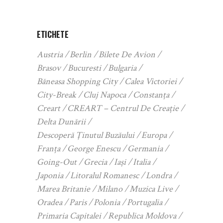
ETICHETE
Austria
Berlin
Bilete De Avion
Brasov
Bucuresti
Bulgaria
Băneasa Shopping City
Calea Victoriei
City-Break
Cluj Napoca
Constanța
Creart
CREART – Centrul De Creație
Delta Dunării
Descoperă Ținutul Buzăului
Europa
Franța
George Enescu
Germania
Going-Out
Grecia
Iași
Italia
Japonia
Litoralul Romanesc
Londra
Marea Britanie
Milano
Muzica Live
Oradea
Paris
Polonia
Portugalia
Primaria Capitalei
Republica Moldova