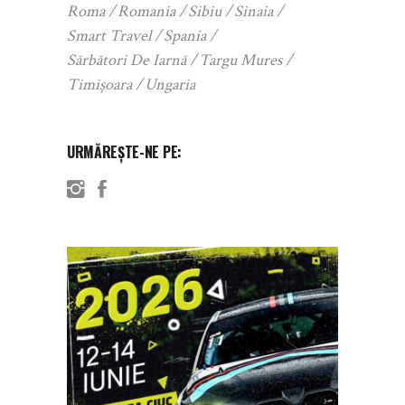
Roma
Romania
Sibiu
Sinaia
Smart Travel
Spania
Sărbători De Iarnă
Targu Mures
Timișoara
Ungaria
URMĂREȘTE-NE PE: