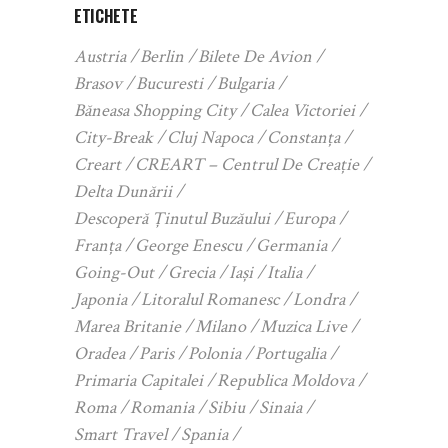
ETICHETE
Austria
Berlin
Bilete De Avion
Brasov
Bucuresti
Bulgaria
Băneasa Shopping City
Calea Victoriei
City-Break
Cluj Napoca
Constanța
Creart
CREART – Centrul De Creație
Delta Dunării
Descoperă Ținutul Buzăului
Europa
Franța
George Enescu
Germania
Going-Out
Grecia
Iași
Italia
Japonia
Litoralul Romanesc
Londra
Marea Britanie
Milano
Muzica Live
Oradea
Paris
Polonia
Portugalia
Primaria Capitalei
Republica Moldova
Roma
Romania
Sibiu
Sinaia
Smart Travel
Spania