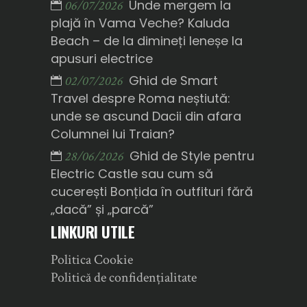
Unde mergem la
06/07/2026
plajă în Vama Veche? Kaluda
Beach – de la dimineți leneșe la
apusuri electrice
Ghid de Smart
02/07/2026
Travel despre Roma neștiută:
unde se ascund Dacii din afara
Columnei lui Traian?
Ghid de Style pentru
28/06/2026
Electric Castle sau cum să
cucerești Bonțida în outfituri fără
„dacă” și „parcă”
LINKURI UTILE
Politica Cookie
Politică de confidențialitate