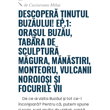
de
Cuciureanu Mihai
DESCOPERĂ ȚINUTUL
BUZĂULUI! EP.1:
ORAȘUL BUZĂU,
TABĂRA DE
SCULPTURĂ
MĂGURA, MĂNĂSTIRI,
MONTEORU, VULCANII
NOROIOȘI ȘI
FOCURILE VII
De ce ai vizita Buzăul și tot ce-l
înconjoară? Pentru că, putem spune
și scrie, sunt multe de vizitat, există