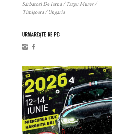
Sărbători De Iarnă
Targu Mures
Timișoara
Ungaria
URMĂREȘTE-NE PE: