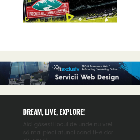
DREAM, LIVE, EXPLORE!
Aici găsești locul de unde nu vrei
să mai pleci atunci cand ti-e dor