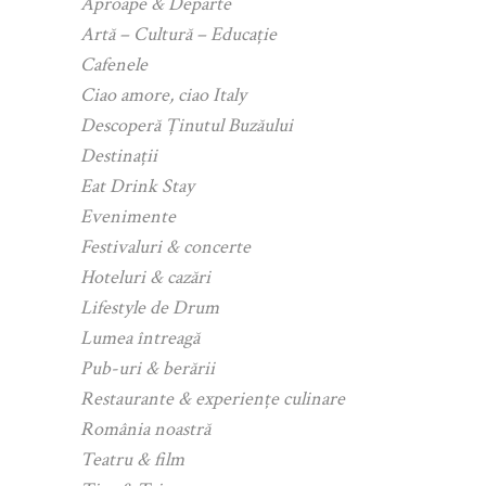
Aproape & Departe
Artă – Cultură – Educație
Cafenele
Ciao amore, ciao Italy
Descoperă Ținutul Buzăului
Destinații
Eat Drink Stay
Evenimente
Festivaluri & concerte
Hoteluri & cazări
Lifestyle de Drum
Lumea întreagă
Pub-uri & berării
Restaurante & experiențe culinare
România noastră
Teatru & film