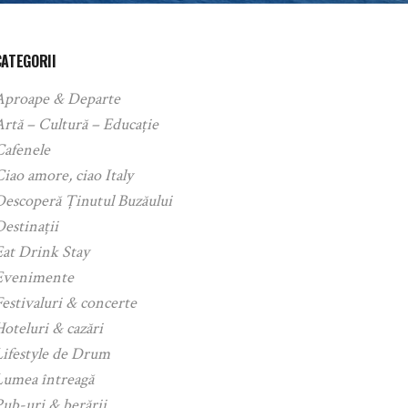
CATEGORII
Aproape & Departe
rtă – Cultură – Educație
Cafenele
iao amore, ciao Italy
Descoperă Ținutul Buzăului
estinații
Eat Drink Stay
Evenimente
estivaluri & concerte
oteluri & cazări
Lifestyle de Drum
Lumea întreagă
ub-uri & berării