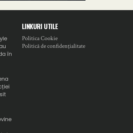
LINKURI UTILE
Politica Cookie
yle
Politică de confidențialitate
sau
da în
ena
ției
sit
a
evine