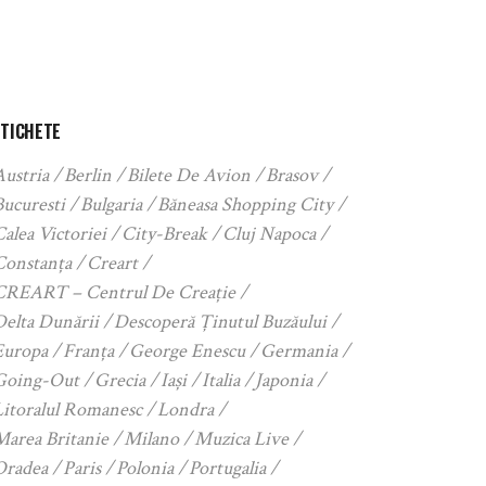
ETICHETE
Austria
Berlin
Bilete De Avion
Brasov
Bucuresti
Bulgaria
Băneasa Shopping City
alea Victoriei
City-Break
Cluj Napoca
Constanța
Creart
CREART – Centrul De Creație
Delta Dunării
Descoperă Ținutul Buzăului
Europa
Franța
George Enescu
Germania
Going-Out
Grecia
Iași
Italia
Japonia
Litoralul Romanesc
Londra
Marea Britanie
Milano
Muzica Live
Oradea
Paris
Polonia
Portugalia