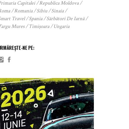
rimaria Capitalei
Republica Moldova
Roma
Romania
Sibiu
Sinaia
Smart Travel
Spania
Sărbători De Iarnă
Targu Mures
Timișoara
Ungaria
URMĂREȘTE-NE PE: