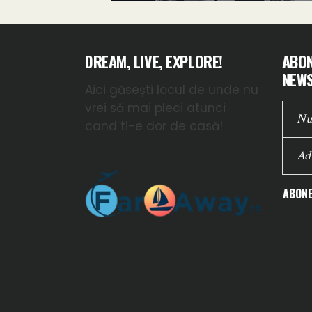
DREAM, LIVE, EXPLORE!
ABON
NEWS
Aici găsești locul de unde nu
vrei să mai pleci atunci
cand ti-e dor de casă!
ABONE