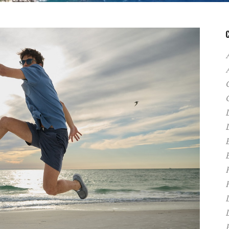
A
C
D
F
H
P