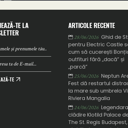
EAZĂ-TE LA
ARTICOLE RECENTE
LETTER
Ghid de St
28/06/2026
pentru Electric Castle 
cum să cucerești Bonți
outfituri fără „dacă” și
„parcă”
Neptun Ar
25/06/2026
AZĂ-TE
Fest dă restartul distrac
la mare sub umbrela Vi
Riviera Mangalia
Legendar
24/06/2026
clădire Klotild Palace d
The St. Regis Budapest,