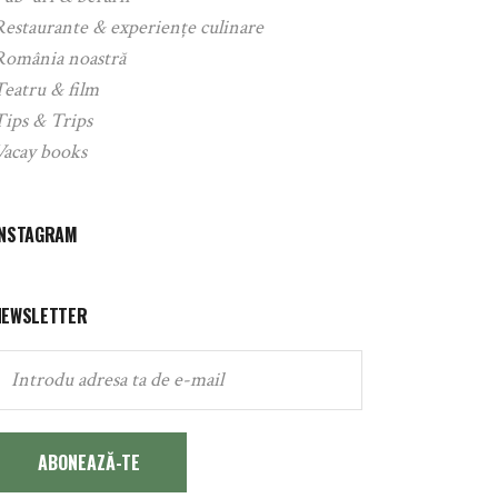
Restaurante & experiențe culinare
România noastră
Teatru & film
Tips & Trips
Vacay books
INSTAGRAM
NEWSLETTER
ABONEAZĂ-TE