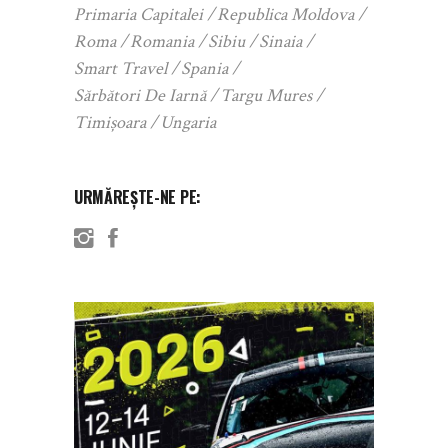
Primaria Capitalei
Republica Moldova
Roma
Romania
Sibiu
Sinaia
Smart Travel
Spania
Sărbători De Iarnă
Targu Mures
Timișoara
Ungaria
URMĂREȘTE-NE PE: