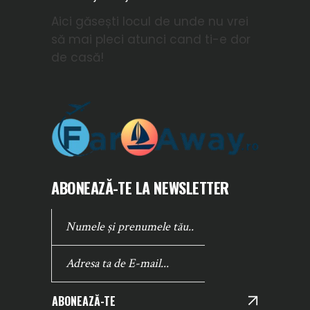
Aici găsești locul de unde nu vrei
să mai pleci atunci cand ti-e dor
de casă!
ABONEAZĂ-TE LA NEWSLETTER
ABONEAZĂ-TE