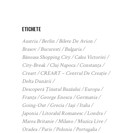
ETICHETE
Austria
Berlin
Bilete De Avion
Brasov
Bucuresti
Bulgaria
Băneasa Shopping City
Calea Victoriei
City-Break
Cluj Napoca
Constanța
Creart
CREART – Centrul De Creație
Delta Dunării
Descoperă Ținutul Buzăului
Europa
Franța
George Enescu
Germania
Going-Out
Grecia
Iași
Italia
Japonia
Litoralul Romanesc
Londra
Marea Britanie
Milano
Muzica Live
Oradea
Paris
Polonia
Portugalia