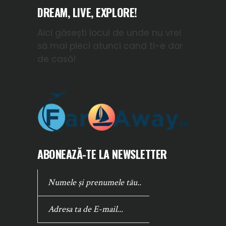
DREAM, LIVE, EXPLORE!
Aici găsești locul de unde nu vrei
să mai pleci atunci cand ti-e dor
de casă!
ABONEAZĂ-TE LA NEWSLETTER