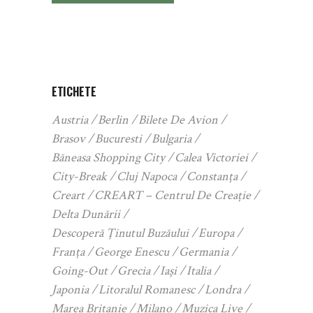
ETICHETE
Austria
Berlin
Bilete De Avion
Brasov
Bucuresti
Bulgaria
Băneasa Shopping City
Calea Victoriei
City-Break
Cluj Napoca
Constanța
Creart
CREART – Centrul De Creație
Delta Dunării
Descoperă Ținutul Buzăului
Europa
Franța
George Enescu
Germania
Going-Out
Grecia
Iași
Italia
Japonia
Litoralul Romanesc
Londra
Marea Britanie
Milano
Muzica Live