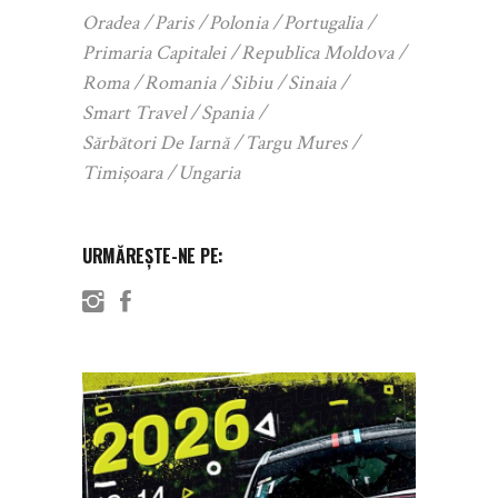
Oradea
Paris
Polonia
Portugalia
Primaria Capitalei
Republica Moldova
Roma
Romania
Sibiu
Sinaia
Smart Travel
Spania
Sărbători De Iarnă
Targu Mures
Timișoara
Ungaria
URMĂREȘTE-NE PE: