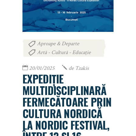
Aproape & Departe
,
Artă - Cultură - Educație
20/01/2025
de
Tzakis
EXPEDIȚIE
MULTIDISCIPLINARĂ
FERMECĂTOARE PRIN
CULTURA NORDICĂ
LA NORDIC FESTIVAL,