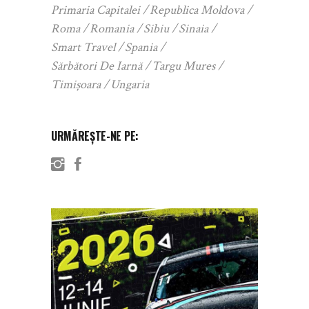
Primaria Capitalei
Republica Moldova
Roma
Romania
Sibiu
Sinaia
Smart Travel
Spania
Sărbători De Iarnă
Targu Mures
Timișoara
Ungaria
URMĂREȘTE-NE PE: