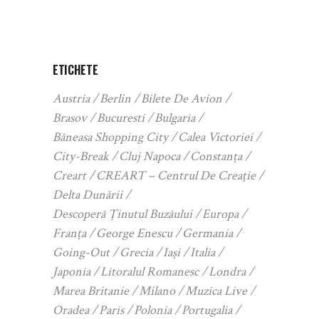
ETICHETE
Austria
Berlin
Bilete De Avion
Brasov
Bucuresti
Bulgaria
Băneasa Shopping City
Calea Victoriei
City-Break
Cluj Napoca
Constanța
Creart
CREART – Centrul De Creație
Delta Dunării
Descoperă Ținutul Buzăului
Europa
Franța
George Enescu
Germania
Going-Out
Grecia
Iași
Italia
Japonia
Litoralul Romanesc
Londra
Marea Britanie
Milano
Muzica Live
Oradea
Paris
Polonia
Portugalia