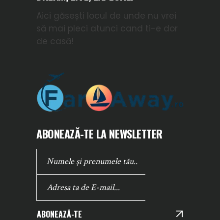
Aici găsești locul de unde nu vrei
să mai pleci atunci cand ti-e dor
de casă!
ABONEAZĂ-TE LA NEWSLETTER
ABONEAZĂ-TE