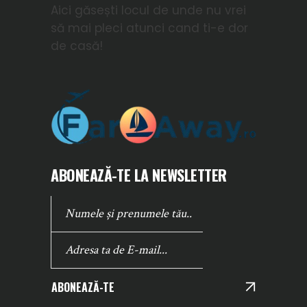
Aici găsești locul de unde nu vrei
să mai pleci atunci cand ti-e dor
de casă!
ABONEAZĂ-TE LA NEWSLETTER
ABONEAZĂ-TE