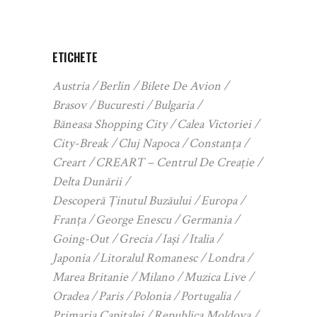
ETICHETE
Austria
Berlin
Bilete De Avion
Brasov
Bucuresti
Bulgaria
Băneasa Shopping City
Calea Victoriei
City-Break
Cluj Napoca
Constanța
Creart
CREART – Centrul De Creație
Delta Dunării
Descoperă Ținutul Buzăului
Europa
Franța
George Enescu
Germania
Going-Out
Grecia
Iași
Italia
Japonia
Litoralul Romanesc
Londra
Marea Britanie
Milano
Muzica Live
Oradea
Paris
Polonia
Portugalia
Primaria Capitalei
Republica Moldova