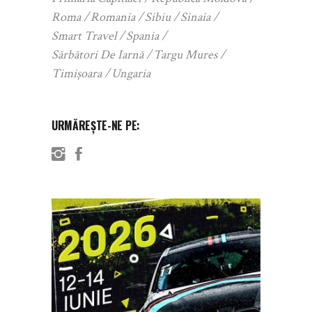
Roma
Romania
Sibiu
Sinaia
Smart Travel
Spania
Sărbători De Iarnă
Targu Mures
Timișoara
Ungaria
URMĂREȘTE-NE PE: