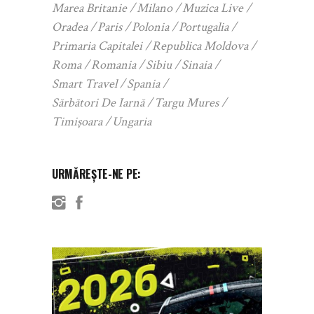
Marea Britanie
Milano
Muzica Live
Oradea
Paris
Polonia
Portugalia
Primaria Capitalei
Republica Moldova
Roma
Romania
Sibiu
Sinaia
Smart Travel
Spania
Sărbători De Iarnă
Targu Mures
Timișoara
Ungaria
URMĂREȘTE-NE PE: