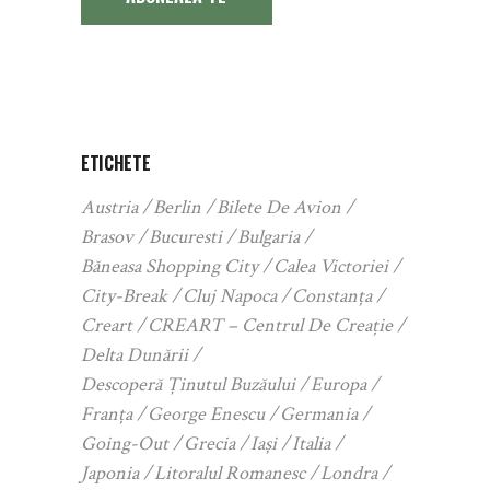
ETICHETE
Austria
Berlin
Bilete De Avion
Brasov
Bucuresti
Bulgaria
Băneasa Shopping City
Calea Victoriei
City-Break
Cluj Napoca
Constanța
Creart
CREART – Centrul De Creație
Delta Dunării
Descoperă Ținutul Buzăului
Europa
Franța
George Enescu
Germania
Going-Out
Grecia
Iași
Italia
Japonia
Litoralul Romanesc
Londra