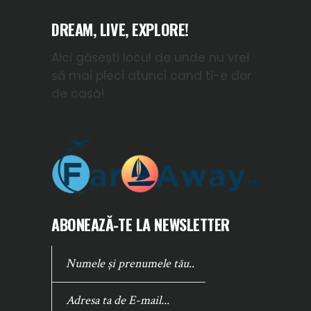
DREAM, LIVE, EXPLORE!
Aici găsești locul de unde nu vrei
să mai pleci atunci cand ti-e dor
de casă!
ABONEAZĂ-TE LA NEWSLETTER