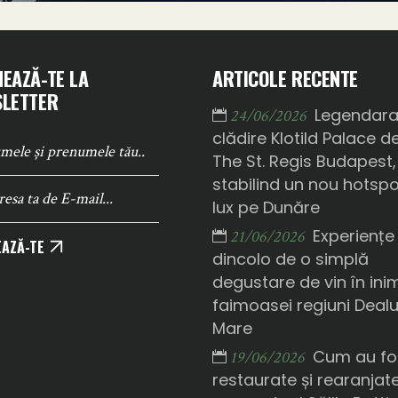
EAZĂ-TE LA
ARTICOLE RECENTE
LETTER
Legendar
24/06/2026
clădire Klotild Palace d
The St. Regis Budapest,
stabilind un nou hotsp
lux pe Dunăre
Experiențe
21/06/2026
AZĂ-TE
dincolo de o simplă
degustare de vin în ini
faimoasei regiuni Deal
Mare
Cum au fo
19/06/2026
restaurate și rearanjat