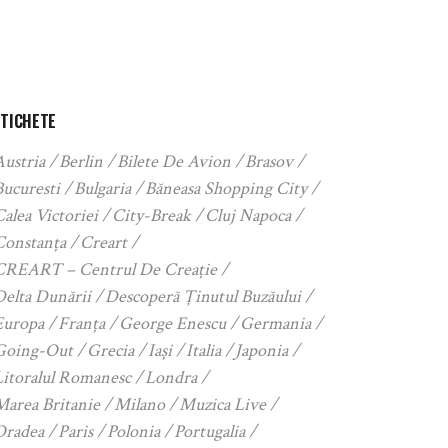
ETICHETE
Austria
Berlin
Bilete De Avion
Brasov
Bucuresti
Bulgaria
Băneasa Shopping City
alea Victoriei
City-Break
Cluj Napoca
Constanța
Creart
CREART – Centrul De Creație
Delta Dunării
Descoperă Ținutul Buzăului
Europa
Franța
George Enescu
Germania
Going-Out
Grecia
Iași
Italia
Japonia
Litoralul Romanesc
Londra
Marea Britanie
Milano
Muzica Live
Oradea
Paris
Polonia
Portugalia