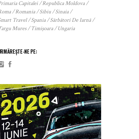
rimaria Capitalei
Republica Moldova
Roma
Romania
Sibiu
Sinaia
Smart Travel
Spania
Sărbători De Iarnă
Targu Mures
Timișoara
Ungaria
URMĂREȘTE-NE PE: