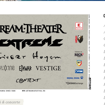
A
C
D
F
H
i & concerte
P