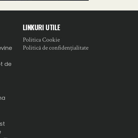
LINKURI UTILE
Politica Cookie
a
Politică de confidențialitate
evine
ot de
ma
u
st
e