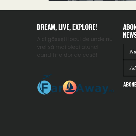
DREAM, LIVE, EXPLORE!
ABON
NEWS
Aici găsești locul de unde nu
vrei să mai pleci atunci
cand ti-e dor de casă!
ABONE