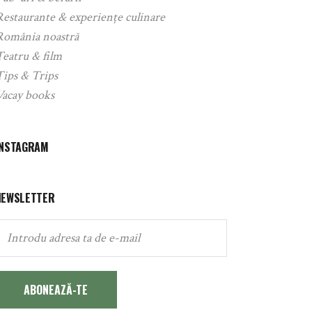
Restaurante & experiențe culinare
România noastră
Teatru & film
Tips & Trips
Vacay books
INSTAGRAM
NEWSLETTER
ABONEAZĂ-TE