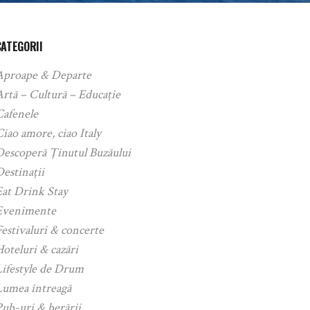
CATEGORII
Aproape & Departe
rtă – Cultură – Educație
Cafenele
iao amore, ciao Italy
Descoperă Ținutul Buzăului
estinații
Eat Drink Stay
Evenimente
estivaluri & concerte
oteluri & cazări
Lifestyle de Drum
Lumea întreagă
ub-uri & berării