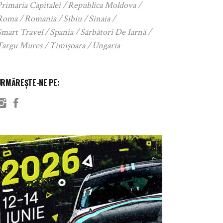
rimaria Capitalei
Republica Moldova
Roma
Romania
Sibiu
Sinaia
Smart Travel
Spania
Sărbători De Iarnă
Targu Mures
Timișoara
Ungaria
URMĂREȘTE-NE PE: