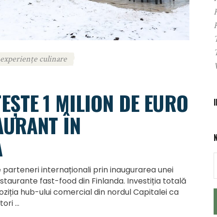
experiențe culinare
EȘTE 1 MILION DE EURO
AURANT ÎN
A
e parteneri internaționali prin inaugurarea unei
staurante fast-food din Finlanda. Investiția totală
poziția hub-ului comercial din nordul Capitalei ca
tori