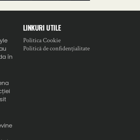
LINKURI UTILE
Politica Cookie
yle
Politică de confidențialitate
sau
da în
ena
ției
sit
a
evine