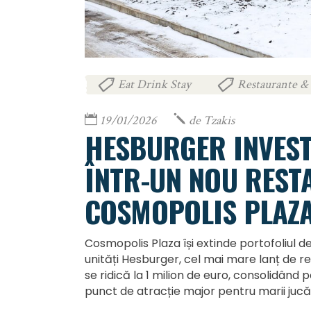
Eat Drink Stay
Restaurante & 
,
19/01/2026
de
Tzakis
HESBURGER INVEST
ÎNTR-UN NOU REST
COSMOPOLIS PLAZ
Cosmopolis Plaza își extinde portofoliul d
unități Hesburger, cel mai mare lanț de re
se ridică la 1 milion de euro, consolidând 
punct de atracție major pentru marii jucă