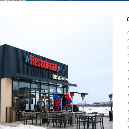
A
C
D
F
H
P