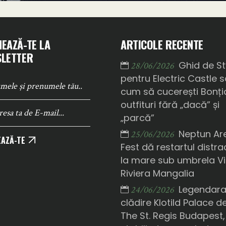
EAZĂ-TE LA
ARTICOLE RECENTE
LETTER
Ghid de St
28/06/2026
pentru Electric Castle 
cum să cucerești Bonți
outfituri fără „dacă” și
„parcă”
Neptun Ar
25/06/2026
AZĂ-TE
Fest dă restartul distrac
la mare sub umbrela Vi
Riviera Mangalia
Legendar
24/06/2026
clădire Klotild Palace d
The St. Regis Budapest,