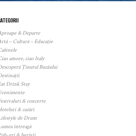
CATEGORII
Aproape & Departe
rtă – Cultură – Educație
Cafenele
iao amore, ciao Italy
Descoperă Ținutul Buzăului
estinații
Eat Drink Stay
Evenimente
estivaluri & concerte
oteluri & cazări
Lifestyle de Drum
Lumea întreagă
ub-uri & berării