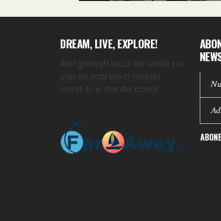
DREAM, LIVE, EXPLORE!
ABON
NEWS
Aici găsești locul de unde nu
vrei să mai pleci atunci
cand ti-e dor de casă!
ABONE