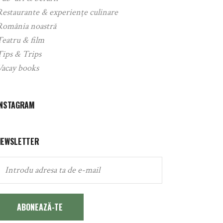
Restaurante & experiențe culinare
România noastră
Teatru & film
Tips & Trips
Vacay books
INSTAGRAM
NEWSLETTER
ABONEAZĂ-TE