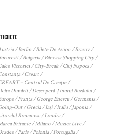
ETICHETE
Austria
Berlin
Bilete De Avion
Brasov
Bucuresti
Bulgaria
Băneasa Shopping City
alea Victoriei
City-Break
Cluj Napoca
Constanța
Creart
CREART – Centrul De Creație
Delta Dunării
Descoperă Ținutul Buzăului
Europa
Franța
George Enescu
Germania
Going-Out
Grecia
Iași
Italia
Japonia
Litoralul Romanesc
Londra
Marea Britanie
Milano
Muzica Live
Oradea
Paris
Polonia
Portugalia