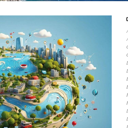
A
C
D
F
H
P