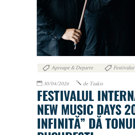
Aproape & Departe
Festivalur
,
30/04/2026
de
Tzakis
FESTIVALUL INTER
NEW MUSIC DAYS 2
INFINITĂ” DĂ TONU