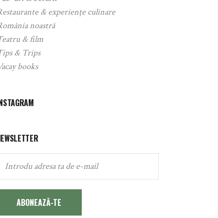
Restaurante & experiențe culinare
România noastră
Teatru & film
Tips & Trips
Vacay books
INSTAGRAM
NEWSLETTER
ABONEAZĂ-TE