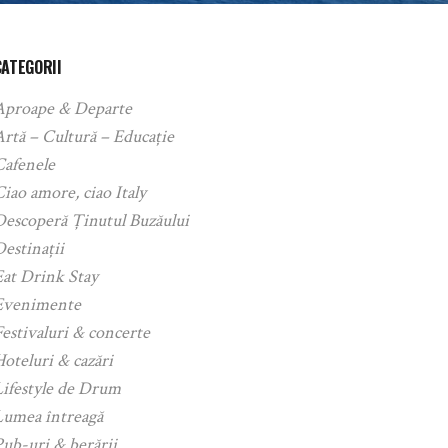
CATEGORII
Aproape & Departe
rtă – Cultură – Educație
Cafenele
iao amore, ciao Italy
Descoperă Ținutul Buzăului
estinații
Eat Drink Stay
Evenimente
estivaluri & concerte
oteluri & cazări
Lifestyle de Drum
Lumea întreagă
ub-uri & berării