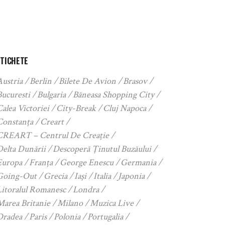
ETICHETE
Austria
Berlin
Bilete De Avion
Brasov
Bucuresti
Bulgaria
Băneasa Shopping City
alea Victoriei
City-Break
Cluj Napoca
Constanța
Creart
CREART – Centrul De Creație
Delta Dunării
Descoperă Ținutul Buzăului
Europa
Franța
George Enescu
Germania
Going-Out
Grecia
Iași
Italia
Japonia
Litoralul Romanesc
Londra
Marea Britanie
Milano
Muzica Live
Oradea
Paris
Polonia
Portugalia