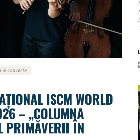
P
i & concerte
NAȚIONAL ISCM WORLD
026 – „COLUMNA
L PRIMĂVERII ÎN