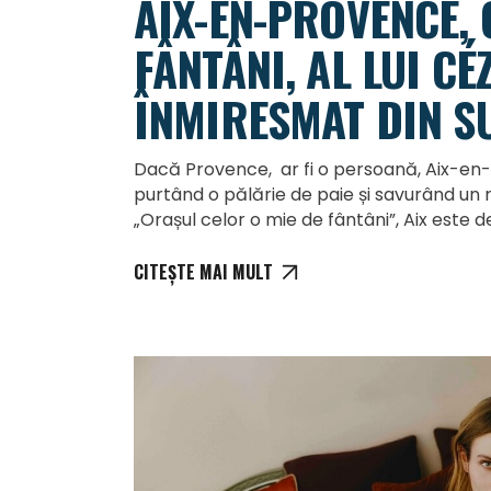
AIX-EN-PROVENCE, 
FÂNTÂNI, AL LUI CÉ
ÎNMIRESMAT DIN S
Dacă Provence, ar fi o persoană, Aix-en-P
purtând o pălărie de paie și savurând un
„Orașul celor o mie de fântâni”, Aix este 
CITEȘTE MAI MULT