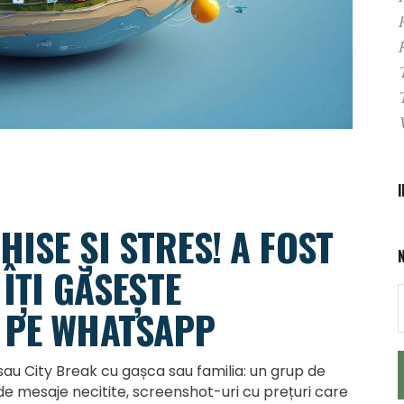
HISE ȘI STRES! A FOST
 ÎȚI GĂSEȘTE
 PE WHATSAPP
sau City Break cu gașca sau familia: un grup de
e mesaje necitite, screenshot-uri cu prețuri care