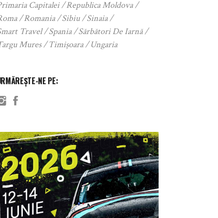
rimaria Capitalei
Republica Moldova
Roma
Romania
Sibiu
Sinaia
Smart Travel
Spania
Sărbători De Iarnă
Targu Mures
Timișoara
Ungaria
URMĂREȘTE-NE PE: