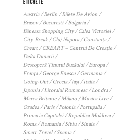
ETICHETE
Austria
Berlin
Bilete De Avion
Brasov
Bucuresti
Bulgaria
Băneasa Shopping City
Calea Victoriei
City-Break
Cluj Napoca
Constanța
Creart
CREART – Centrul De Creație
Delta Dunării
Descoperă Ținutul Buzăului
Europa
Franța
George Enescu
Germania
Going-Out
Grecia
Iași
Italia
Japonia
Litoralul Romanesc
Londra
Marea Britanie
Milano
Muzica Live
Oradea
Paris
Polonia
Portugalia
Primaria Capitalei
Republica Moldova
Roma
Romania
Sibiu
Sinaia
Smart Travel
Spania