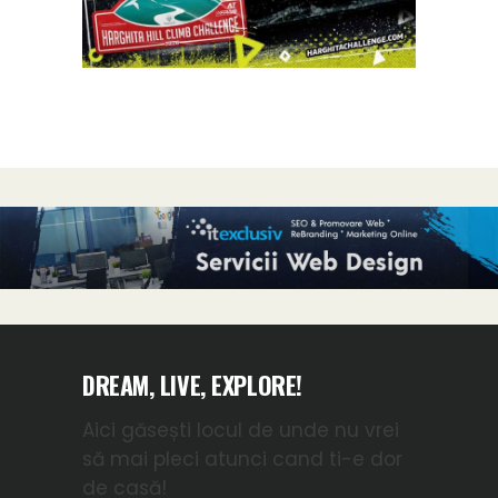
DREAM, LIVE, EXPLORE!
Aici găsești locul de unde nu vrei
să mai pleci atunci cand ti-e dor
de casă!