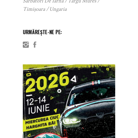
Sărbători De Iarnă
Targu Mures
Timișoara
Ungaria
URMĂREȘTE-NE PE: