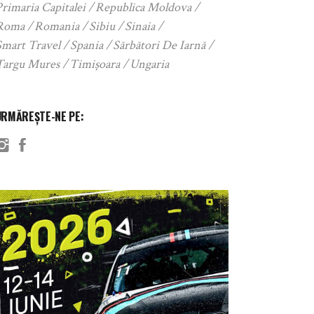
rimaria Capitalei
Republica Moldova
Roma
Romania
Sibiu
Sinaia
Smart Travel
Spania
Sărbători De Iarnă
Targu Mures
Timișoara
Ungaria
URMĂREȘTE-NE PE: