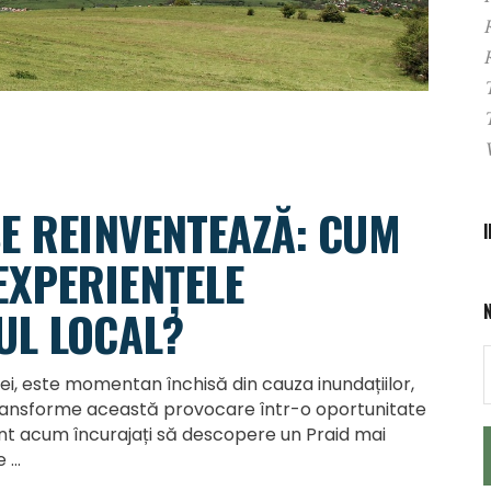
SE REINVENTEAZĂ: CUM
XPERIENȚELE
UL LOCAL?
nei, este momentan închisă din cauza inundațiilor,
 transforme această provocare într-o oportunitate
 sunt acum încurajați să descopere un Praid mai
țe