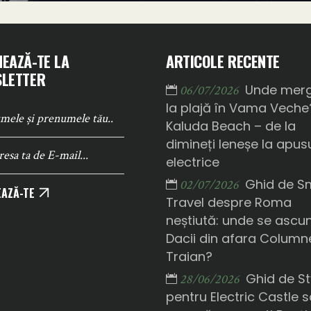
EAZĂ-TE LA
ARTICOLE RECENTE
LETTER
Unde mer
06/07/2026
la plajă în Vama Veche
Kaluda Beach – de la
dimineți leneșe la apusu
electrice
Ghid de S
02/07/2026
AZĂ-TE
Travel despre Roma
neștiută: unde se ascu
Dacii din afara Columne
Traian?
Ghid de St
28/06/2026
pentru Electric Castle 