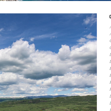
A
C
D
F
H
P