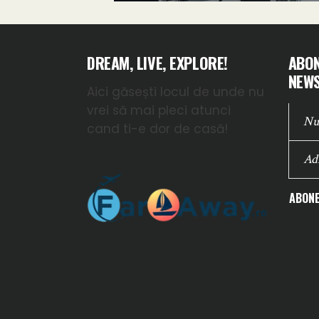
DREAM, LIVE, EXPLORE!
ABON
NEWS
Aici găsești locul de unde nu
vrei să mai pleci atunci
cand ti-e dor de casă!
ABONE