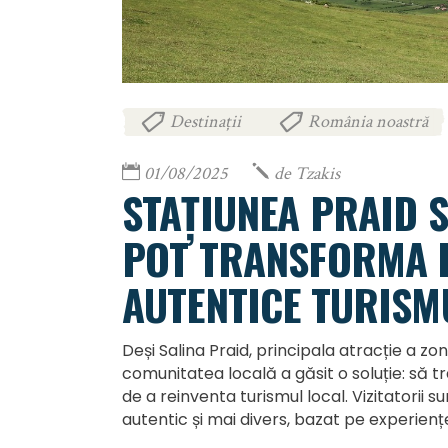
Destinații
România noastră
,
01/08/2025
de
Tzakis
STAȚIUNEA PRAID 
POT TRANSFORMA E
AUTENTICE TURISM
Deși Salina Praid, principala atracție a zo
comunitatea locală a găsit o soluție: să
de a reinventa turismul local. Vizitatorii
autentic și mai divers, bazat pe experien