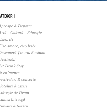
CATEGORII
Aproape & Departe
rtă – Cultură – Educație
Cafenele
iao amore, ciao Italy
Descoperă Ținutul Buzăului
estinații
Eat Drink Stay
Evenimente
estivaluri & concerte
oteluri & cazări
Lifestyle de Drum
Lumea întreagă
ub-uri & berării