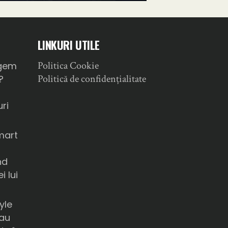
LINKURI UTILE
Politica Cookie
gem
Politică de confidențialitate
?
ri
mart
nd
i lui
yle
sau