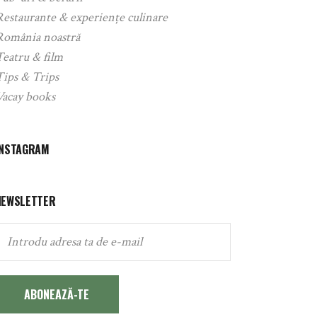
Restaurante & experiențe culinare
România noastră
Teatru & film
Tips & Trips
Vacay books
INSTAGRAM
NEWSLETTER
ABONEAZĂ-TE