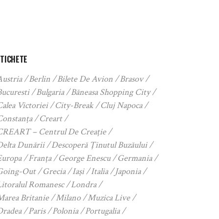
ETICHETE
Austria
Berlin
Bilete De Avion
Brasov
Bucuresti
Bulgaria
Băneasa Shopping City
alea Victoriei
City-Break
Cluj Napoca
Constanța
Creart
CREART – Centrul De Creație
Delta Dunării
Descoperă Ținutul Buzăului
Europa
Franța
George Enescu
Germania
Going-Out
Grecia
Iași
Italia
Japonia
Litoralul Romanesc
Londra
Marea Britanie
Milano
Muzica Live
Oradea
Paris
Polonia
Portugalia