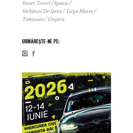
Smart Travel
Spania
Sărbători De Iarnă
Targu Mures
Timișoara
Ungaria
URMĂREȘTE-NE PE: