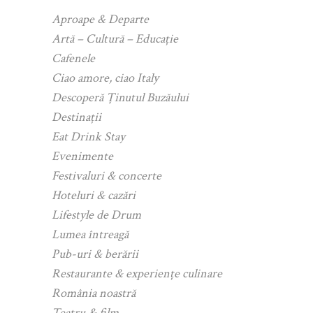
Aproape & Departe
Artă – Cultură – Educație
Cafenele
Ciao amore, ciao Italy
Descoperă Ținutul Buzăului
Destinații
Eat Drink Stay
Evenimente
Festivaluri & concerte
Hoteluri & cazări
Lifestyle de Drum
Lumea întreagă
Pub-uri & berării
Restaurante & experiențe culinare
România noastră
Teatru & film