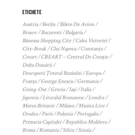
ETICHETE
Austria
Berlin
Bilete De Avion
Brasov
Bucuresti
Bulgaria
Băneasa Shopping City
Calea Victoriei
City-Break
Cluj Napoca
Constanța
Creart
CREART – Centrul De Creație
Delta Dunării
Descoperă Ținutul Buzăului
Europa
Franța
George Enescu
Germania
Going-Out
Grecia
Iași
Italia
Japonia
Litoralul Romanesc
Londra
Marea Britanie
Milano
Muzica Live
Oradea
Paris
Polonia
Portugalia
Primaria Capitalei
Republica Moldova
Roma
Romania
Sibiu
Sinaia