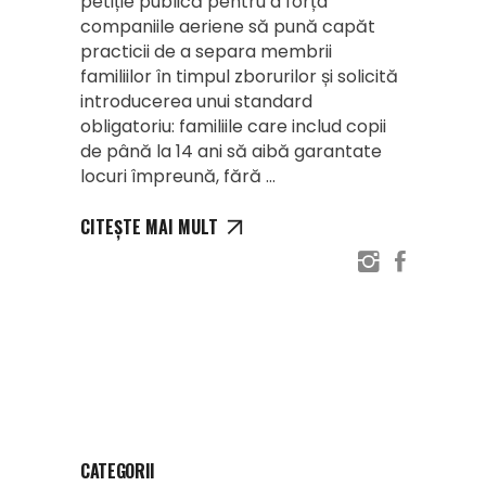
petiție publică pentru a forța
companiile aeriene să pună capăt
practicii de a separa membrii
familiilor în timpul zborurilor și solicită
introducerea unui standard
obligatoriu: familiile care includ copii
de până la 14 ani să aibă garantate
locuri împreună, fără
CITEȘTE MAI MULT
CATEGORII