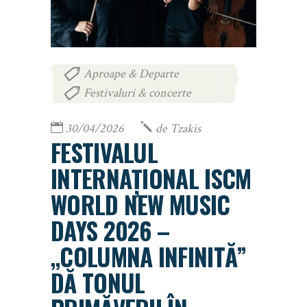
Aproape & Departe
,
Festivaluri & concerte
30/04/2026
de
Tzakis
FESTIVALUL
INTERNAȚIONAL ISCM
WORLD NEW MUSIC
DAYS 2026 –
„COLUMNA INFINITĂ”
DĂ TONUL