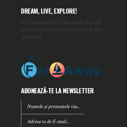
DREAM, LIVE, EXPLORE!
Aici găsești locul de unde nu vrei
să mai pleci atunci cand ti-e dor
de casă!
ABONEAZĂ-TE LA NEWSLETTER