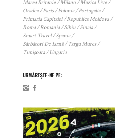
Marea Britanie
Milano
Muzica Live
Oradea
Paris
Polonia
Portugalia
Primaria Capitalei
Republica Moldova
Roma
Romania
Sibiu
Sinaia
Smart Travel
Spania
Sărbători De Iarnă
Targu Mures
Timișoara
Ungaria
URMĂREȘTE-NE PE: