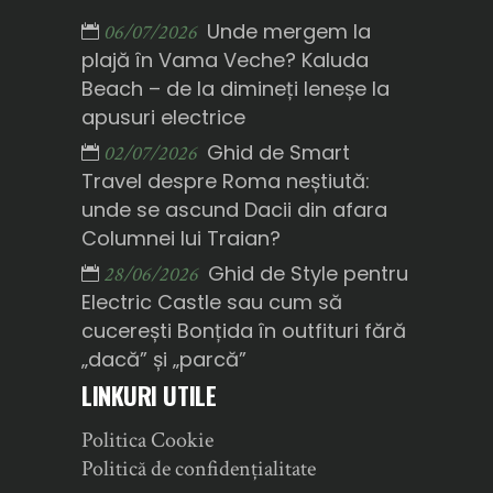
Unde mergem la
06/07/2026
plajă în Vama Veche? Kaluda
Beach – de la dimineți leneșe la
apusuri electrice
Ghid de Smart
02/07/2026
Travel despre Roma neștiută:
unde se ascund Dacii din afara
Columnei lui Traian?
Ghid de Style pentru
28/06/2026
Electric Castle sau cum să
cucerești Bonțida în outfituri fără
„dacă” și „parcă”
LINKURI UTILE
Politica Cookie
Politică de confidențialitate