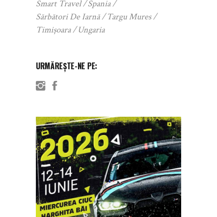
Smart Travel
Spania
Sărbători De Iarnă
Targu Mures
Timișoara
Ungaria
URMĂREȘTE-NE PE: