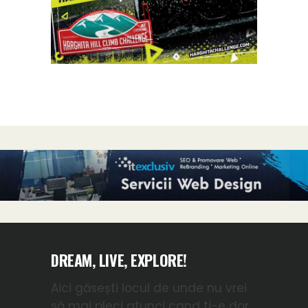
DREAM, LIVE, EXPLORE!
Aici găsești locul de unde nu vrei
să mai pleci atunci cand ti-e dor