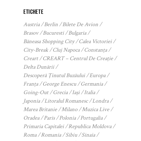
ETICHETE
Austria
Berlin
Bilete De Avion
Brasov
Bucuresti
Bulgaria
Băneasa Shopping City
Calea Victoriei
City-Break
Cluj Napoca
Constanța
Creart
CREART – Centrul De Creație
Delta Dunării
Descoperă Ținutul Buzăului
Europa
Franța
George Enescu
Germania
Going-Out
Grecia
Iași
Italia
Japonia
Litoralul Romanesc
Londra
Marea Britanie
Milano
Muzica Live
Oradea
Paris
Polonia
Portugalia
Primaria Capitalei
Republica Moldova
Roma
Romania
Sibiu
Sinaia