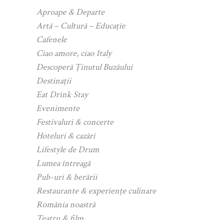
Aproape & Departe
Artă – Cultură – Educație
Cafenele
Ciao amore, ciao Italy
Descoperă Ținutul Buzăului
Destinații
Eat Drink Stay
Evenimente
Festivaluri & concerte
Hoteluri & cazări
Lifestyle de Drum
Lumea întreagă
Pub-uri & berării
Restaurante & experiențe culinare
România noastră
Teatru & film