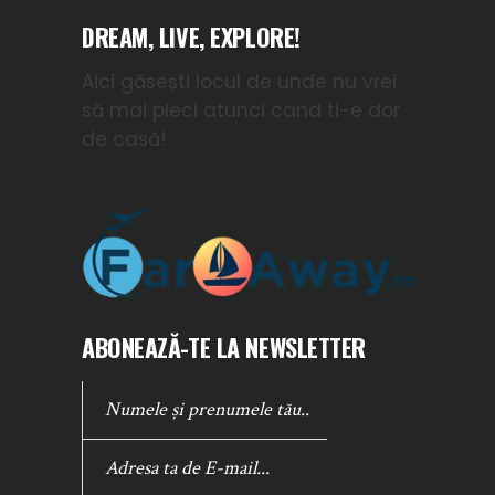
DREAM, LIVE, EXPLORE!
Aici găsești locul de unde nu vrei
să mai pleci atunci cand ti-e dor
de casă!
ABONEAZĂ-TE LA NEWSLETTER