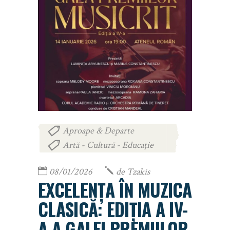
Aproape & Departe
,
Artă - Cultură - Educație
08/01/2026
de
Tzakis
EXCELENȚA ÎN MUZICA
CLASICĂ: EDIȚIA A IV-
A A GALEI PREMIILOR