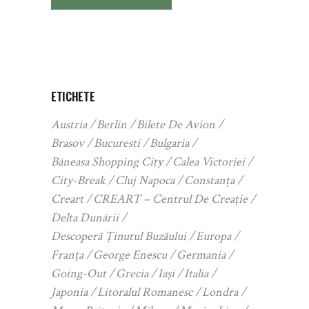
ETICHETE
Austria
Berlin
Bilete De Avion
Brasov
Bucuresti
Bulgaria
Băneasa Shopping City
Calea Victoriei
City-Break
Cluj Napoca
Constanța
Creart
CREART – Centrul De Creație
Delta Dunării
Descoperă Ținutul Buzăului
Europa
Franța
George Enescu
Germania
Going-Out
Grecia
Iași
Italia
Japonia
Litoralul Romanesc
Londra