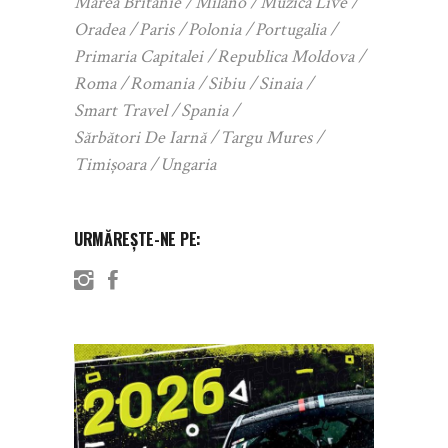
Marea Britanie
Milano
Muzica Live
Oradea
Paris
Polonia
Portugalia
Primaria Capitalei
Republica Moldova
Roma
Romania
Sibiu
Sinaia
Smart Travel
Spania
Sărbători De Iarnă
Targu Mures
Timișoara
Ungaria
URMĂREȘTE-NE PE: