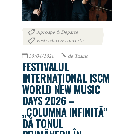
Aproape & Departe
,
Festivaluri & concerte
30/04/2026
de
Tzakis
FESTIVALUL
INTERNAȚIONAL ISCM
WORLD NEW MUSIC
DAYS 2026 –
„COLUMNA INFINITĂ”
DĂ TONUL