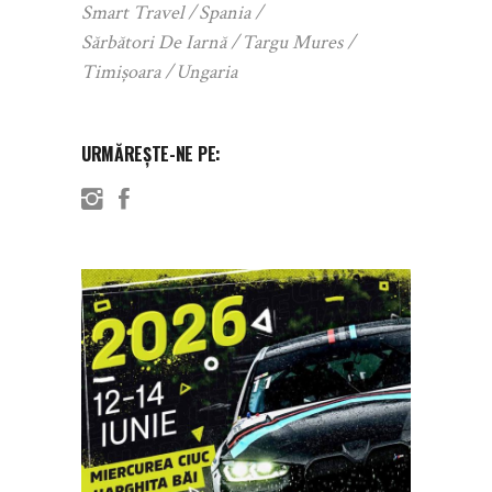
Smart Travel
Spania
Sărbători De Iarnă
Targu Mures
Timișoara
Ungaria
URMĂREȘTE-NE PE: