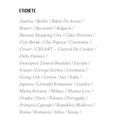
ETICHETE
Austria
Berlin
Bilete De Avion
Brasov
Bucuresti
Bulgaria
Băneasa Shopping City
Calea Victoriei
City-Break
Cluj Napoca
Constanța
Creart
CREART – Centrul De Creație
Delta Dunării
Descoperă Ținutul Buzăului
Europa
Franța
George Enescu
Germania
Going-Out
Grecia
Iași
Italia
Japonia
Litoralul Romanesc
Londra
Marea Britanie
Milano
Muzica Live
Oradea
Paris
Polonia
Portugalia
Primaria Capitalei
Republica Moldova
Roma
Romania
Sibiu
Sinaia