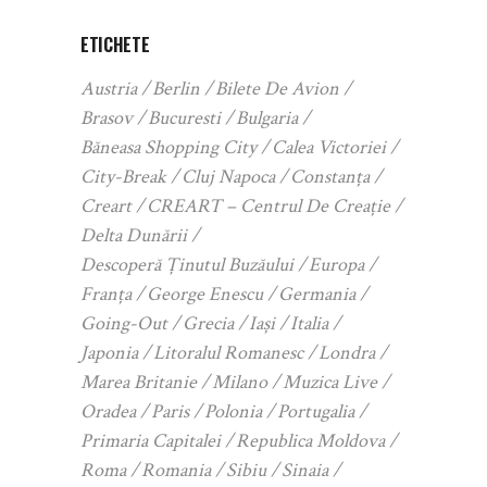
ETICHETE
Austria
Berlin
Bilete De Avion
Brasov
Bucuresti
Bulgaria
Băneasa Shopping City
Calea Victoriei
City-Break
Cluj Napoca
Constanța
Creart
CREART – Centrul De Creație
Delta Dunării
Descoperă Ținutul Buzăului
Europa
Franța
George Enescu
Germania
Going-Out
Grecia
Iași
Italia
Japonia
Litoralul Romanesc
Londra
Marea Britanie
Milano
Muzica Live
Oradea
Paris
Polonia
Portugalia
Primaria Capitalei
Republica Moldova
Roma
Romania
Sibiu
Sinaia