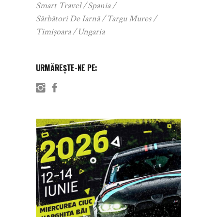
Smart Travel
Spania
Sărbători De Iarnă
Targu Mures
Timișoara
Ungaria
URMĂREȘTE-NE PE: