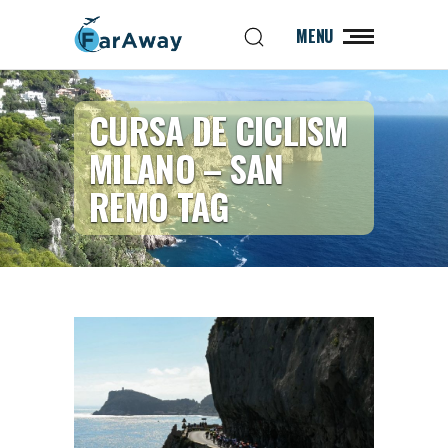
MENU
CURSA DE CICLISM
MILANO – SAN
REMO TAG