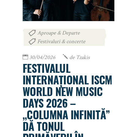
Aproape & Departe
,
Festivaluri & concerte
30/04/2026
de
Tzakis
FESTIVALUL
INTERNAȚIONAL ISCM
WORLD NEW MUSIC
DAYS 2026 –
„COLUMNA INFINITĂ”
DĂ TONUL