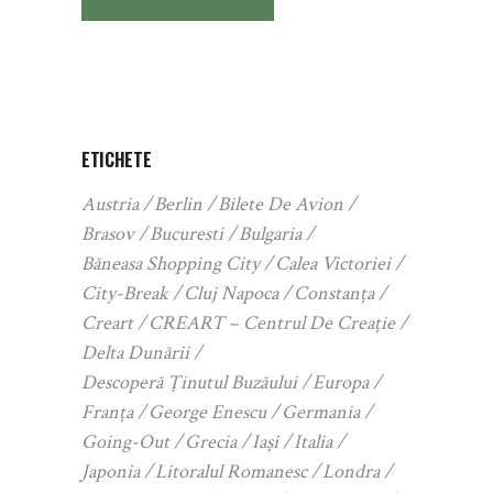
ETICHETE
Austria
Berlin
Bilete De Avion
Brasov
Bucuresti
Bulgaria
Băneasa Shopping City
Calea Victoriei
City-Break
Cluj Napoca
Constanța
Creart
CREART – Centrul De Creație
Delta Dunării
Descoperă Ținutul Buzăului
Europa
Franța
George Enescu
Germania
Going-Out
Grecia
Iași
Italia
Japonia
Litoralul Romanesc
Londra