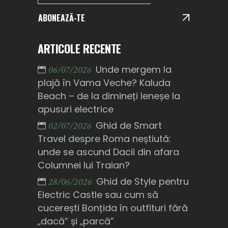
ABONEAZĂ-TE
ARTICOLE RECENTE
Unde mergem la
06/07/2026
plajă în Vama Veche? Kaluda
Beach – de la dimineți leneșe la
apusuri electrice
Ghid de Smart
02/07/2026
Travel despre Roma neștiută:
unde se ascund Dacii din afara
Columnei lui Traian?
Ghid de Style pentru
28/06/2026
Electric Castle sau cum să
cucerești Bonțida în outfituri fără
„dacă” și „parcă”