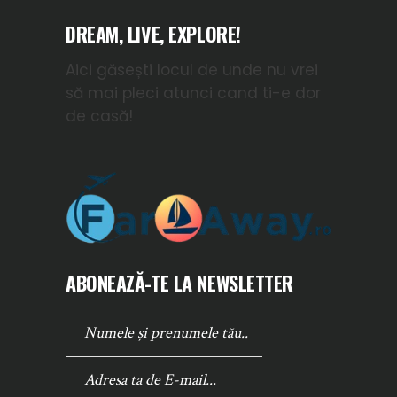
DREAM, LIVE, EXPLORE!
Aici găsești locul de unde nu vrei
să mai pleci atunci cand ti-e dor
de casă!
ABONEAZĂ-TE LA NEWSLETTER