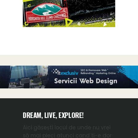
DREAM, LIVE, EXPLORE!
Aici găsești locul de unde nu vrei
să mai pleci atunci cand ti-e dor