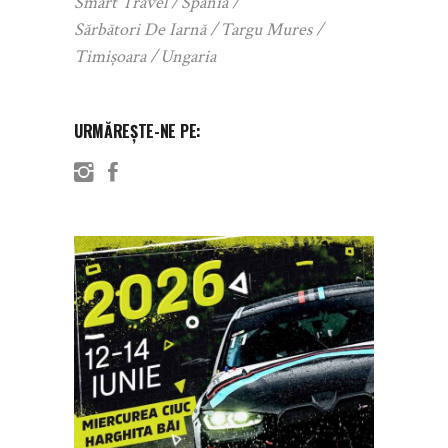
Smart Travel
Spania
Sărbători De Iarnă
Targu Mures
Timișoara
Ungaria
URMĂREȘTE-NE PE: