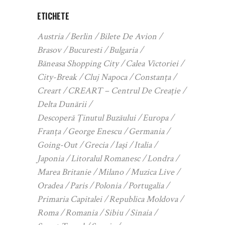
ETICHETE
Austria
Berlin
Bilete De Avion
Brasov
Bucuresti
Bulgaria
Băneasa Shopping City
Calea Victoriei
City-Break
Cluj Napoca
Constanța
Creart
CREART – Centrul De Creație
Delta Dunării
Descoperă Ținutul Buzăului
Europa
Franța
George Enescu
Germania
Going-Out
Grecia
Iași
Italia
Japonia
Litoralul Romanesc
Londra
Marea Britanie
Milano
Muzica Live
Oradea
Paris
Polonia
Portugalia
Primaria Capitalei
Republica Moldova
Roma
Romania
Sibiu
Sinaia