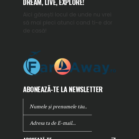
DREAM, LIVE, EXPLORE!
Aici găsești locul de unde nu vrei
să mai pleci atunci cand ti-e dor
de casă!
ABONEAZĂ-TE LA NEWSLETTER