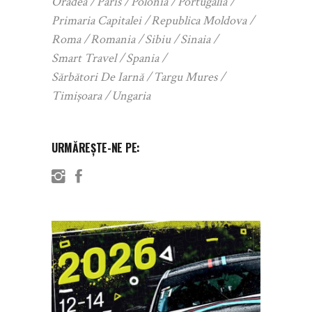
Oradea
Paris
Polonia
Portugalia
Primaria Capitalei
Republica Moldova
Roma
Romania
Sibiu
Sinaia
Smart Travel
Spania
Sărbători De Iarnă
Targu Mures
Timișoara
Ungaria
URMĂREȘTE-NE PE: