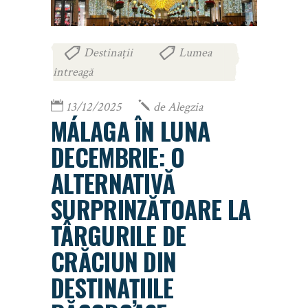
Destinații
Lumea
,
întreagă
13/12/2025
de
Alegzia
MÁLAGA ÎN LUNA
DECEMBRIE: O
ALTERNATIVĂ
SURPRINZĂTOARE LA
TÂRGURILE DE
CRĂCIUN DIN
DESTINAȚIILE