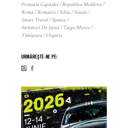
Primaria Capitalei
Republica Moldova
Roma
Romania
Sibiu
Sinaia
Smart Travel
Spania
Sărbători De Iarnă
Targu Mures
Timișoara
Ungaria
URMĂREȘTE-NE PE: