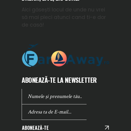
Aici găsești locul de unde nu vrei
să mai pleci atunci cand ti-e dor
de casă!
ABONEAZĂ-TE LA NEWSLETTER
ABONEAZĂ-TE