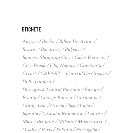
ETICHETE
Austria
Berlin
Bilete De Avion
Brasov
Bucuresti
Bulgaria
Băneasa Shopping City
Calea Victoriei
City-Break
Cluj Napoca
Constanța
Creart
CREART – Centrul De Creație
Delta Dunării
Descoperă Ținutul Buzăului
Europa
Franța
George Enescu
Germania
Going-Out
Grecia
Iași
Italia
Japonia
Litoralul Romanesc
Londra
Marea Britanie
Milano
Muzica Live
Oradea
Paris
Polonia
Portugalia