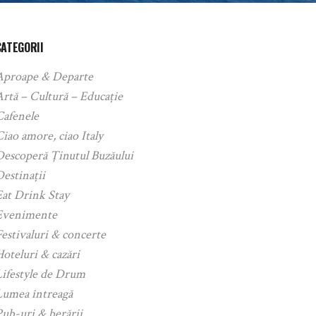
CATEGORII
Aproape & Departe
rtă – Cultură – Educație
Cafenele
iao amore, ciao Italy
Descoperă Ținutul Buzăului
estinații
Eat Drink Stay
Evenimente
estivaluri & concerte
oteluri & cazări
Lifestyle de Drum
Lumea întreagă
ub-uri & berării