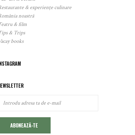
Restaurante & experiențe culinare
România noastră
Teatru & film
Tips & Trips
Vacay books
INSTAGRAM
NEWSLETTER
ABONEAZĂ-TE