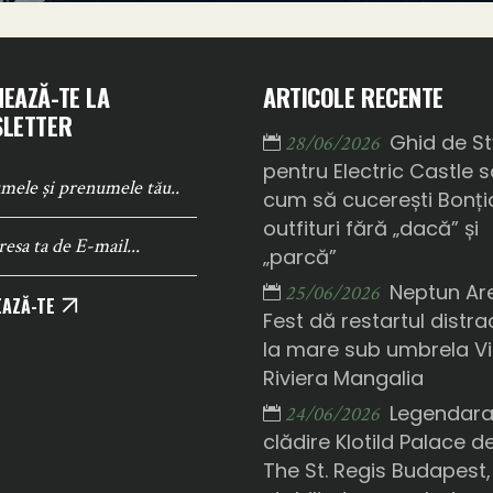
EAZĂ-TE LA
ARTICOLE RECENTE
LETTER
Ghid de St
28/06/2026
pentru Electric Castle 
cum să cucerești Bonți
outfituri fără „dacă” și
„parcă”
Neptun Ar
25/06/2026
AZĂ-TE
Fest dă restartul distrac
la mare sub umbrela Vi
Riviera Mangalia
Legendar
24/06/2026
clădire Klotild Palace d
The St. Regis Budapest,