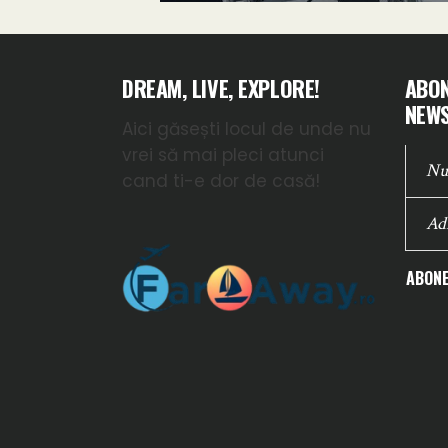
DREAM, LIVE, EXPLORE!
ABON
NEWS
Aici găsești locul de unde nu
vrei să mai pleci atunci
cand ti-e dor de casă!
ABONE