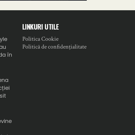
LINKURI UTILE
Politica Cookie
yle
Politică de confidențialitate
sau
da în
ena
ției
sit
a
evine