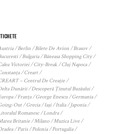
ETICHETE
Austria
Berlin
Bilete De Avion
Brasov
Bucuresti
Bulgaria
Băneasa Shopping City
alea Victoriei
City-Break
Cluj Napoca
Constanța
Creart
CREART – Centrul De Creație
Delta Dunării
Descoperă Ținutul Buzăului
Europa
Franța
George Enescu
Germania
Going-Out
Grecia
Iași
Italia
Japonia
Litoralul Romanesc
Londra
Marea Britanie
Milano
Muzica Live
Oradea
Paris
Polonia
Portugalia