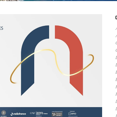
A
C
D
F
H
P