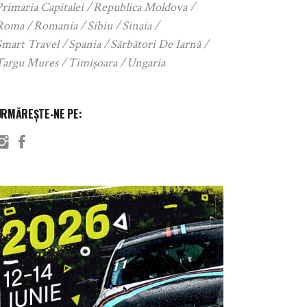
rimaria Capitalei
Republica Moldova
Roma
Romania
Sibiu
Sinaia
Smart Travel
Spania
Sărbători De Iarnă
Targu Mures
Timișoara
Ungaria
URMĂREȘTE-NE PE: