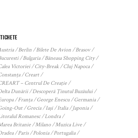
ETICHETE
Austria
Berlin
Bilete De Avion
Brasov
Bucuresti
Bulgaria
Băneasa Shopping City
alea Victoriei
City-Break
Cluj Napoca
Constanța
Creart
CREART – Centrul De Creație
Delta Dunării
Descoperă Ținutul Buzăului
Europa
Franța
George Enescu
Germania
Going-Out
Grecia
Iași
Italia
Japonia
Litoralul Romanesc
Londra
Marea Britanie
Milano
Muzica Live
Oradea
Paris
Polonia
Portugalia