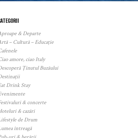
CATEGORII
Aproape & Departe
rtă – Cultură – Educație
Cafenele
iao amore, ciao Italy
Descoperă Ținutul Buzăului
estinații
Eat Drink Stay
Evenimente
estivaluri & concerte
oteluri & cazări
Lifestyle de Drum
Lumea întreagă
ub-uri & berării