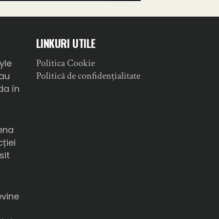
LINKURI UTILE
Politica Cookie
yle
Politică de confidențialitate
sau
da în
ena
ției
sit
a
evine