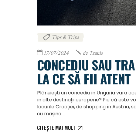
Tips & Trips
17/07/2024
de
Tzakis
CONCEDIU SAU TRAN
LA CE SĂ FII ATENT
Plănuiești un concediu în Ungaria vara ac
în alte destinații europene? Fie că este v
lacurile Croației, de shopping în Austria,
cu mașina
CITEȘTE MAI MULT