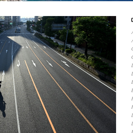
A
C
D
F
H
P