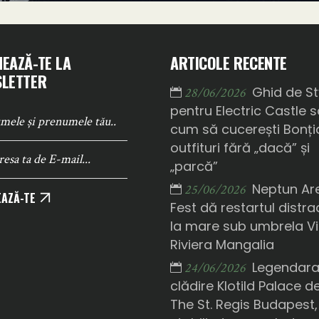
EAZĂ-TE LA
ARTICOLE RECENTE
LETTER
Ghid de St
28/06/2026
pentru Electric Castle 
cum să cucerești Bonți
outfituri fără „dacă” și
„parcă”
Neptun Ar
25/06/2026
AZĂ-TE
Fest dă restartul distrac
la mare sub umbrela Vi
Riviera Mangalia
Legendar
24/06/2026
clădire Klotild Palace d
The St. Regis Budapest,