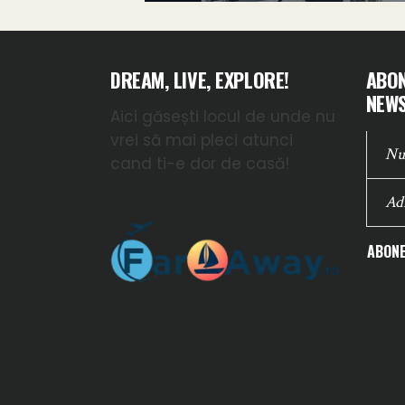
DREAM, LIVE, EXPLORE!
ABON
NEWS
Aici găsești locul de unde nu
vrei să mai pleci atunci
cand ti-e dor de casă!
ABONE