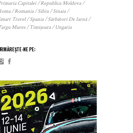
rimaria Capitalei
Republica Moldova
Roma
Romania
Sibiu
Sinaia
Smart Travel
Spania
Sărbători De Iarnă
Targu Mures
Timișoara
Ungaria
URMĂREȘTE-NE PE: