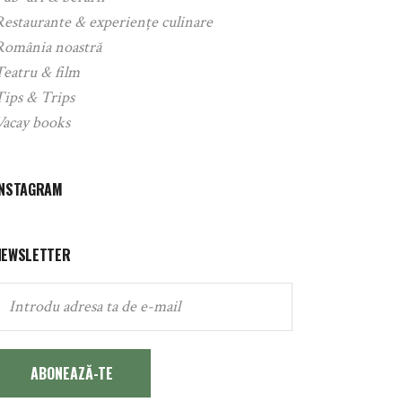
Restaurante & experiențe culinare
România noastră
Teatru & film
Tips & Trips
Vacay books
INSTAGRAM
NEWSLETTER
ABONEAZĂ-TE