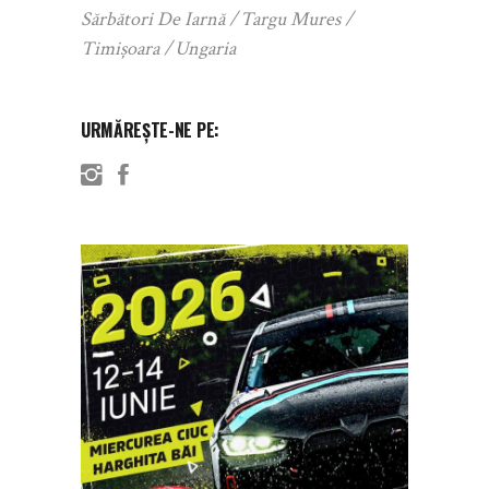
Sărbători De Iarnă
Targu Mures
Timișoara
Ungaria
URMĂREȘTE-NE PE: