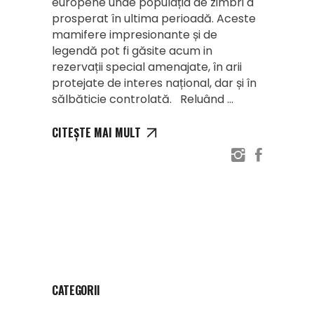
europene unde populația de zimbri a
prosperat în ultima perioadă. Aceste
mamifere impresionante și de
legendă pot fi găsite acum in
rezervații special amenajate, în arii
protejate de interes național, dar și în
sălbăticie controlată. Reluând
CITEȘTE MAI MULT
CATEGORII