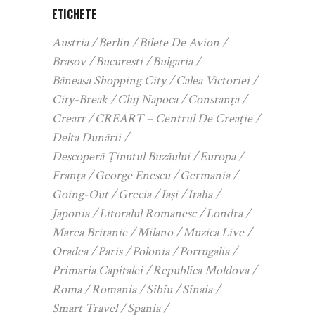
ETICHETE
Austria
Berlin
Bilete De Avion
Brasov
Bucuresti
Bulgaria
Băneasa Shopping City
Calea Victoriei
City-Break
Cluj Napoca
Constanța
Creart
CREART – Centrul De Creație
Delta Dunării
Descoperă Ținutul Buzăului
Europa
Franța
George Enescu
Germania
Going-Out
Grecia
Iași
Italia
Japonia
Litoralul Romanesc
Londra
Marea Britanie
Milano
Muzica Live
Oradea
Paris
Polonia
Portugalia
Primaria Capitalei
Republica Moldova
Roma
Romania
Sibiu
Sinaia
Smart Travel
Spania