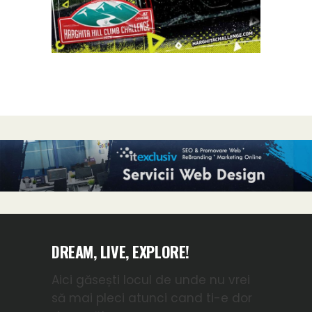
DREAM, LIVE, EXPLORE!
Aici găsești locul de unde nu vrei
să mai pleci atunci cand ti-e dor