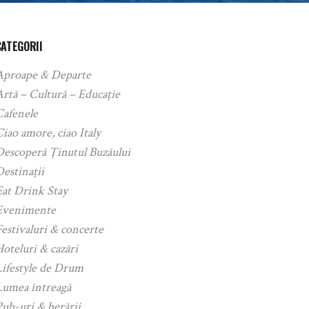
CATEGORII
Aproape & Departe
rtă – Cultură – Educație
Cafenele
iao amore, ciao Italy
Descoperă Ținutul Buzăului
estinații
Eat Drink Stay
Evenimente
estivaluri & concerte
oteluri & cazări
Lifestyle de Drum
Lumea întreagă
ub-uri & berării