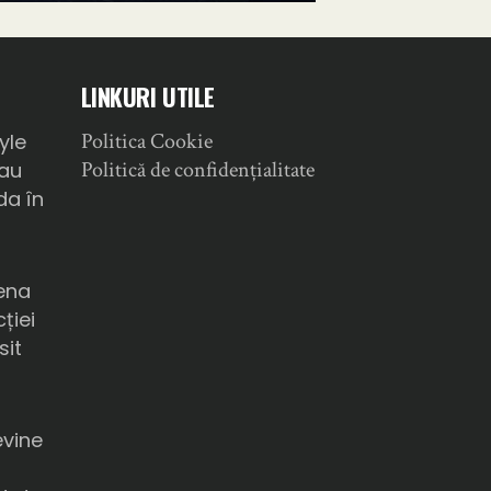
LINKURI UTILE
Politica Cookie
yle
Politică de confidențialitate
sau
da în
ena
ției
sit
a
evine