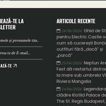
EAZĂ-TE LA
ARTICOLE RECENTE
LETTER
Ghid de St
28/06/2026
pentru Electric Castle 
cum să cucerești Bonți
outfituri fără „dacă” și
„parcă”
Neptun Ar
25/06/2026
AZĂ-TE
Fest dă restartul distrac
la mare sub umbrela Vi
Riviera Mangalia
Legendar
24/06/2026
clădire Klotild Palace d
The St. Regis Budapest,