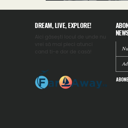
DREAM, LIVE, EXPLORE!
ABON
NEWS
Aici găsești locul de unde nu
vrei să mai pleci atunci
cand ti-e dor de casă!
ABONE