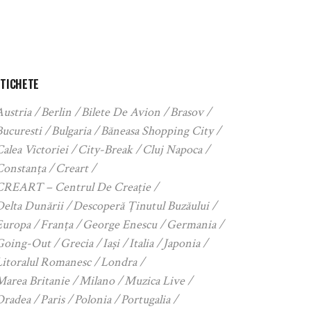
ETICHETE
Austria
Berlin
Bilete De Avion
Brasov
Bucuresti
Bulgaria
Băneasa Shopping City
alea Victoriei
City-Break
Cluj Napoca
Constanța
Creart
CREART – Centrul De Creație
Delta Dunării
Descoperă Ținutul Buzăului
Europa
Franța
George Enescu
Germania
Going-Out
Grecia
Iași
Italia
Japonia
Litoralul Romanesc
Londra
Marea Britanie
Milano
Muzica Live
Oradea
Paris
Polonia
Portugalia