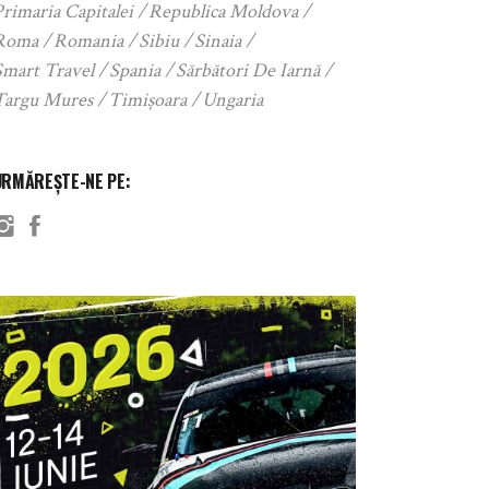
rimaria Capitalei
Republica Moldova
Roma
Romania
Sibiu
Sinaia
Smart Travel
Spania
Sărbători De Iarnă
Targu Mures
Timișoara
Ungaria
URMĂREȘTE-NE PE: