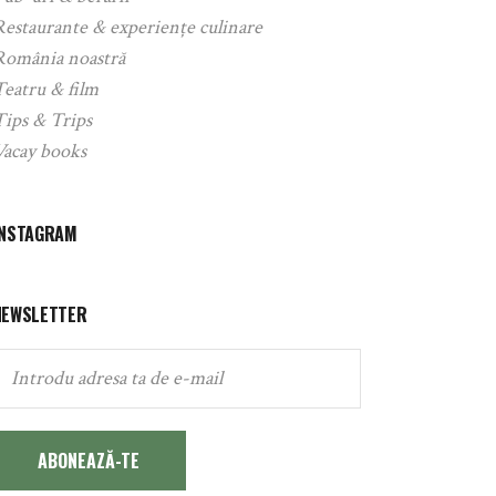
Restaurante & experiențe culinare
România noastră
Teatru & film
Tips & Trips
Vacay books
INSTAGRAM
NEWSLETTER
ABONEAZĂ-TE