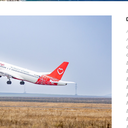
A
C
D
F
H
P