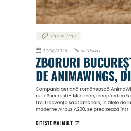
Tips & Trips
27/08/2025
de
Tzakis
ZBORURI BUCUREȘT
DE ANIMAWINGS, D
Compania aeriană românească AnimaWings
ruta București - Munchen, începând cu 5
trei frecvențe săptămânale, în zilele de lun
moderne Airbus A220, se precizează într
CITEȘTE MAI MULT