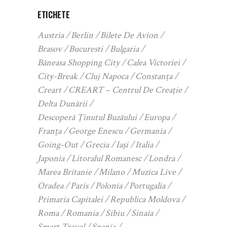
ETICHETE
Austria
Berlin
Bilete De Avion
Brasov
Bucuresti
Bulgaria
Băneasa Shopping City
Calea Victoriei
City-Break
Cluj Napoca
Constanța
Creart
CREART – Centrul De Creație
Delta Dunării
Descoperă Ținutul Buzăului
Europa
Franța
George Enescu
Germania
Going-Out
Grecia
Iași
Italia
Japonia
Litoralul Romanesc
Londra
Marea Britanie
Milano
Muzica Live
Oradea
Paris
Polonia
Portugalia
Primaria Capitalei
Republica Moldova
Roma
Romania
Sibiu
Sinaia
Smart Travel
Spania