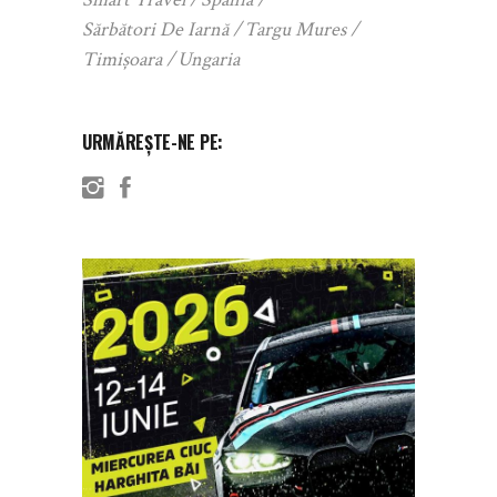
Sărbători De Iarnă
Targu Mures
Timișoara
Ungaria
URMĂREȘTE-NE PE: