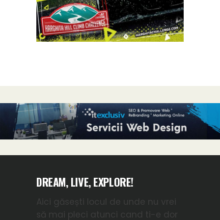
DREAM, LIVE, EXPLORE!
Aici găsești locul de unde nu vrei
să mai pleci atunci cand ti-e dor