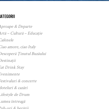
CATEGORII
Aproape & Departe
rtă – Cultură – Educație
Cafenele
iao amore, ciao Italy
Descoperă Ținutul Buzăului
estinații
Eat Drink Stay
Evenimente
estivaluri & concerte
oteluri & cazări
Lifestyle de Drum
Lumea întreagă
ub-uri & berării