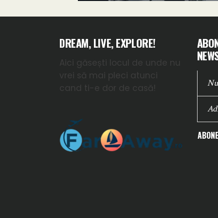
DREAM, LIVE, EXPLORE!
ABON
NEWS
Aici găsești locul de unde nu
vrei să mai pleci atunci
cand ti-e dor de casă!
ABONE