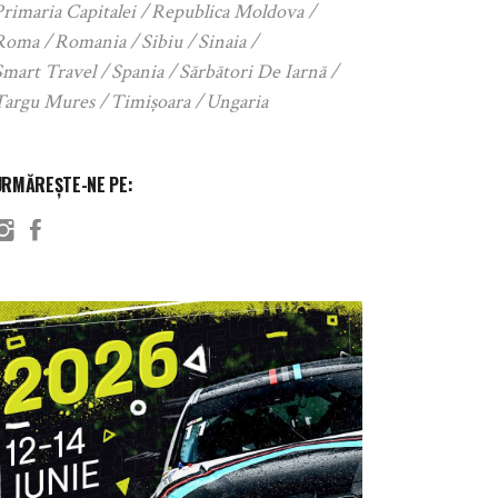
rimaria Capitalei
Republica Moldova
Roma
Romania
Sibiu
Sinaia
Smart Travel
Spania
Sărbători De Iarnă
Targu Mures
Timișoara
Ungaria
URMĂREȘTE-NE PE: