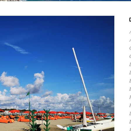
A
C
D
F
H
P