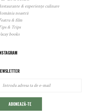
Restaurante & experiențe culinare
România noastră
Teatru & film
Tips & Trips
Vacay books
INSTAGRAM
NEWSLETTER
ABONEAZĂ-TE