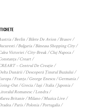
ETICHETE
Austria
Berlin
Bilete De Avion
Brasov
Bucuresti
Bulgaria
Băneasa Shopping City
alea Victoriei
City-Break
Cluj Napoca
Constanța
Creart
CREART – Centrul De Creație
Delta Dunării
Descoperă Ținutul Buzăului
Europa
Franța
George Enescu
Germania
Going-Out
Grecia
Iași
Italia
Japonia
Litoralul Romanesc
Londra
Marea Britanie
Milano
Muzica Live
Oradea
Paris
Polonia
Portugalia