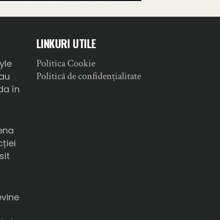
LINKURI UTILE
Politica Cookie
yle
Politică de confidențialitate
sau
da în
ena
ției
sit
a
evine