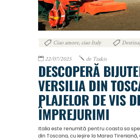
Ciao amore, ciao Italy
Destinaț
,
22/07/2025
de
Tzakis
DESCOPERĂ BIJUTE
VERSILIA DIN TOSC
PLAJELOR DE VIS D
ÎMPREJURIMI
Italia este renumită pentru coasta sa spec
din Toscana, cu ieșire la Marea Tireniană,