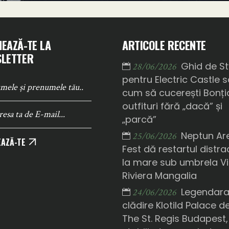
EAZĂ-TE LA
ARTICOLE RECENTE
LETTER
Ghid de St
28/06/2026
pentru Electric Castle 
cum să cucerești Bonți
outfituri fără „dacă” și
„parcă”
Neptun Ar
25/06/2026
AZĂ-TE
Fest dă restartul distrac
la mare sub umbrela Vi
Riviera Mangalia
Legendar
24/06/2026
clădire Klotild Palace d
The St. Regis Budapest,