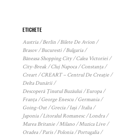
ETICHETE
Austria
Berlin
Bilete De Avion
Brasov
Bucuresti
Bulgaria
Băneasa Shopping City
Calea Victoriei
City-Break
Cluj Napoca
Constanța
Creart
CREART – Centrul De Creație
Delta Dunării
Descoperă Ținutul Buzăului
Europa
Franța
George Enescu
Germania
Going-Out
Grecia
Iași
Italia
Japonia
Litoralul Romanesc
Londra
Marea Britanie
Milano
Muzica Live
Oradea
Paris
Polonia
Portugalia