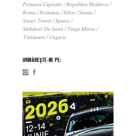
Primaria Capitalei
Republica Moldova
Roma
Romania
Sibiu
Sinaia
Smart Travel
Spania
Sărbători De Iarnă
Targu Mures
Timișoara
Ungaria
URMĂREȘTE-NE PE: