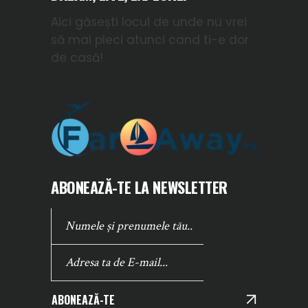
Aici găsești locul de unde nu vrei
să mai pleci atunci cand ti-e dor
de casă!
ABONEAZĂ-TE LA NEWSLETTER
ABONEAZĂ-TE