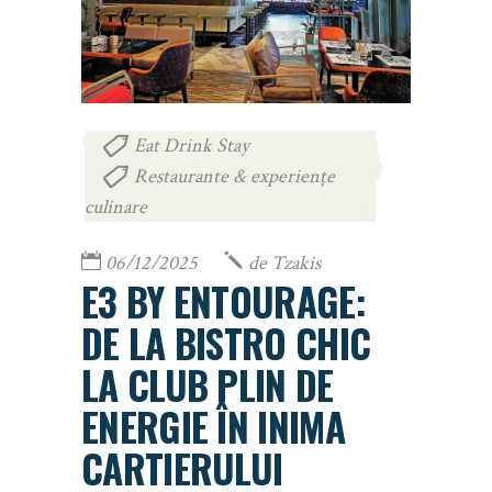
Eat Drink Stay
,
Restaurante & experiențe
culinare
06/12/2025
de
Tzakis
E3 BY ENTOURAGE:
DE LA BISTRO CHIC
LA CLUB PLIN DE
ENERGIE ÎN INIMA
CARTIERULUI