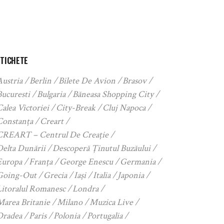
ETICHETE
Austria
Berlin
Bilete De Avion
Brasov
Bucuresti
Bulgaria
Băneasa Shopping City
alea Victoriei
City-Break
Cluj Napoca
Constanța
Creart
CREART – Centrul De Creație
Delta Dunării
Descoperă Ținutul Buzăului
Europa
Franța
George Enescu
Germania
Going-Out
Grecia
Iași
Italia
Japonia
Litoralul Romanesc
Londra
Marea Britanie
Milano
Muzica Live
Oradea
Paris
Polonia
Portugalia