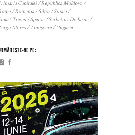
rimaria Capitalei
Republica Moldova
Roma
Romania
Sibiu
Sinaia
Smart Travel
Spania
Sărbători De Iarnă
Targu Mures
Timișoara
Ungaria
URMĂREȘTE-NE PE: