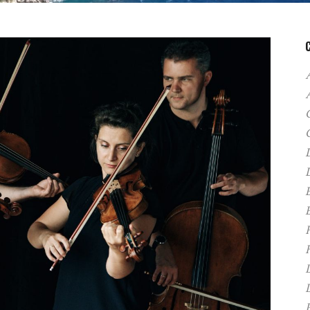
A
C
D
F
H
P