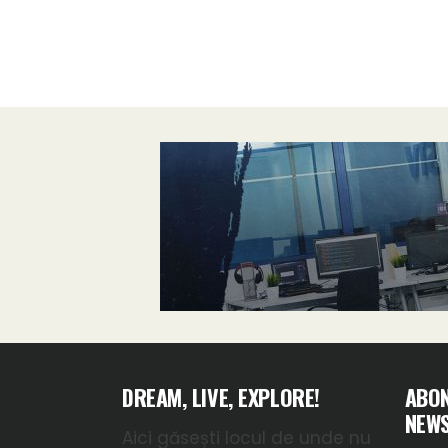
DREAM, LIVE, EXPLORE!
ABON
NEWS
Aici găsești locul de unde nu