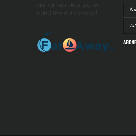
vrei să mai pleci atunci
cand ti-e dor de casă!
ABONE