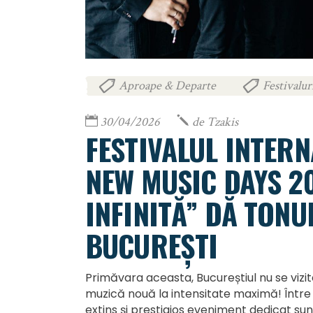
Aproape & Departe
Festivalur
,
30/04/2026
de
Tzakis
FESTIVALUL INTER
NEW MUSIC DAYS 2
INFINITĂ” DĂ TONU
BUCUREȘTI
Primăvara aceasta, Bucureștiul nu se vizit
muzică nouă la intensitate maximă! Între 2
extins și prestigios eveniment dedicat 