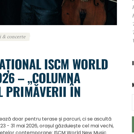
i & concerte
NAȚIONAL ISCM WORLD
026 – „COLUMNA
L PRIMĂVERII ÎN
ează doar pentru terase și parcuri, ci se ascultă
3 - 31 mai 2026, orașul găzduiește cel mai vechi,
sunetelor contemporane: ISCM World New Music