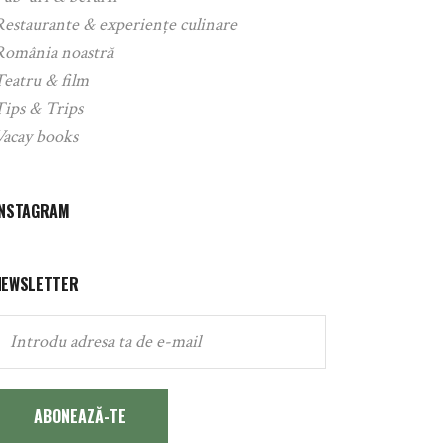
Restaurante & experiențe culinare
România noastră
Teatru & film
Tips & Trips
Vacay books
INSTAGRAM
NEWSLETTER
ABONEAZĂ-TE