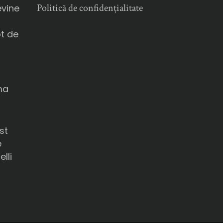
Politică de confidențialitate
evine
ot de
ma
u
st
e
lli