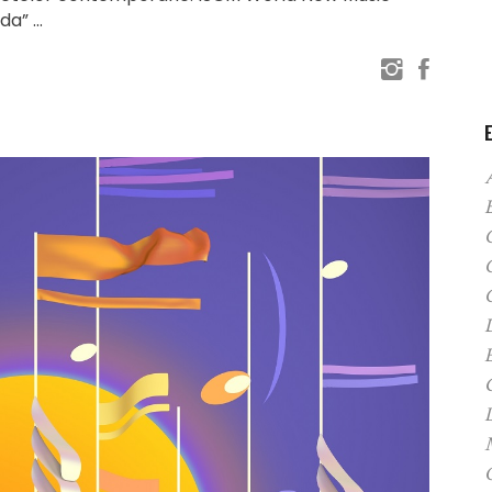
ada”
C