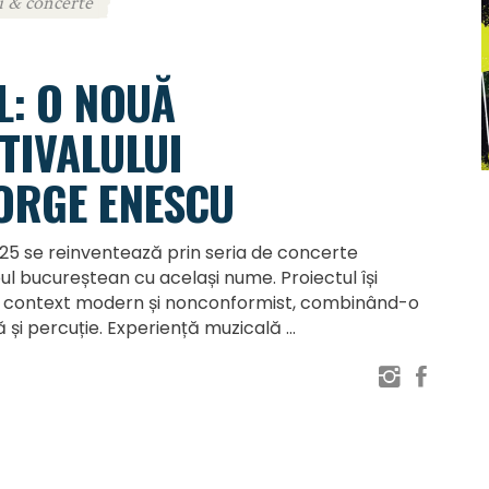
i & concerte
L: O NOUĂ
TIVALULUI
ORGE ENESCU
025 se reinventează prin seria de concerte
bul bucureștean cu același nume. Proiectul își
n context modern și nonconformist, combinând-o
 și percuție. Experiență muzicală