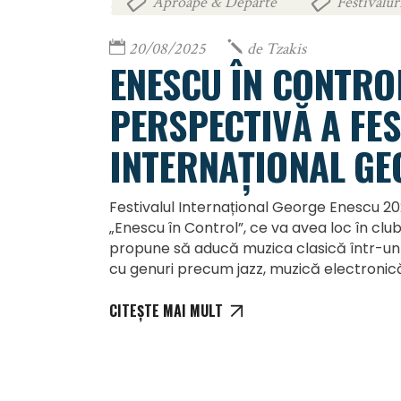
Aproape & Departe
Festivalur
,
20/08/2025
de
Tzakis
ENESCU ÎN CONTRO
PERSPECTIVĂ A FES
INTERNAȚIONAL GE
Festivalul Internațional George Enescu 2
„Enescu în Control”, ce va avea loc în clu
propune să aducă muzica clasică într-u
cu genuri precum jazz, muzică electronică
CITEȘTE MAI MULT