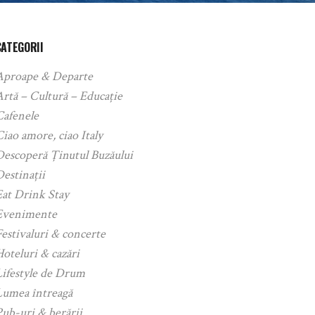
CATEGORII
Aproape & Departe
rtă – Cultură – Educație
Cafenele
iao amore, ciao Italy
Descoperă Ținutul Buzăului
estinații
Eat Drink Stay
Evenimente
estivaluri & concerte
oteluri & cazări
Lifestyle de Drum
Lumea întreagă
ub-uri & berării