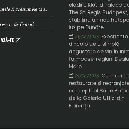
clădire Klotild Palace d
The St. Regis Budapest,
stabilind un nou hotsp
lux pe Dunăre
Experiențe
21/06/2026
AZĂ-TE
dincolo de o simplă
degustare de vin în ini
faimoasei regiuni Deal
Mare
Cum au fo
19/06/2026
restaurate și rearanjat
conceptual Sălile Bottice
de la Galeria Uffizi din
Florența