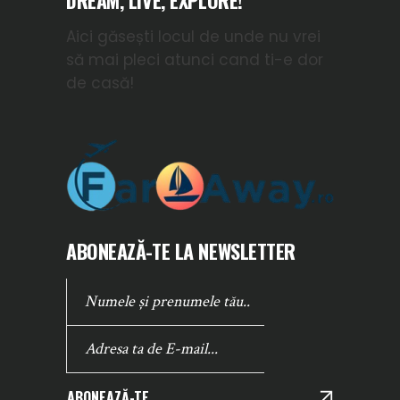
DREAM, LIVE, EXPLORE!
Aici găsești locul de unde nu vrei
să mai pleci atunci cand ti-e dor
de casă!
ABONEAZĂ-TE LA NEWSLETTER
ABONEAZĂ-TE