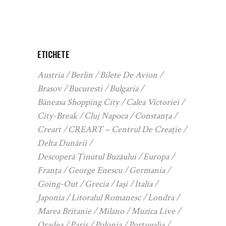
ETICHETE
Austria
Berlin
Bilete De Avion
Brasov
Bucuresti
Bulgaria
Băneasa Shopping City
Calea Victoriei
City-Break
Cluj Napoca
Constanța
Creart
CREART – Centrul De Creație
Delta Dunării
Descoperă Ținutul Buzăului
Europa
Franța
George Enescu
Germania
Going-Out
Grecia
Iași
Italia
Japonia
Litoralul Romanesc
Londra
Marea Britanie
Milano
Muzica Live
Oradea
Paris
Polonia
Portugalia