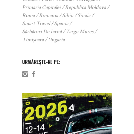
Primaria Capitalei
Republica Moldova
Roma
Romania
Sibiu
Sinaia
Smart Travel
Spania
Sărbători De Iarnă
Targu Mures
Timișoara
Ungaria
URMĂREȘTE-NE PE: