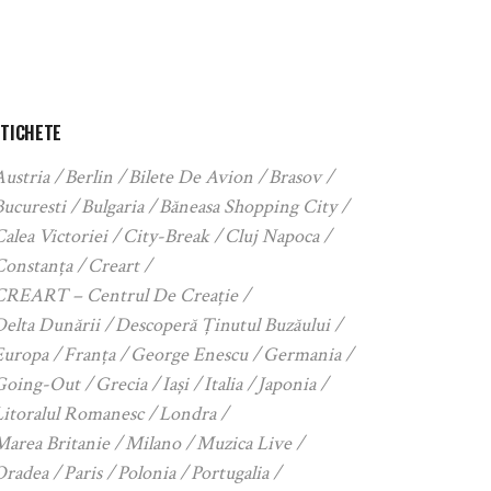
ETICHETE
Austria
Berlin
Bilete De Avion
Brasov
Bucuresti
Bulgaria
Băneasa Shopping City
alea Victoriei
City-Break
Cluj Napoca
Constanța
Creart
CREART – Centrul De Creație
Delta Dunării
Descoperă Ținutul Buzăului
Europa
Franța
George Enescu
Germania
Going-Out
Grecia
Iași
Italia
Japonia
Litoralul Romanesc
Londra
Marea Britanie
Milano
Muzica Live
Oradea
Paris
Polonia
Portugalia