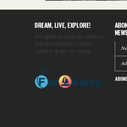
DREAM, LIVE, EXPLORE!
ABON
NEWS
Aici găsești locul de unde nu
vrei să mai pleci atunci
cand ti-e dor de casă!
ABONE