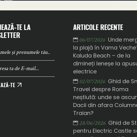
EAZĂ-TE LA
ARTICOLE RECENTE
LETTER
Unde mer
06/07/2026
la plajă în Vama Veche
Kaluda Beach – de la
dimineți leneșe la apusu
electrice
Ghid de S
02/07/2026
AZĂ-TE
Travel despre Roma
neștiută: unde se ascu
Dacii din afara Columne
Traian?
Ghid de St
28/06/2026
pentru Electric Castle 