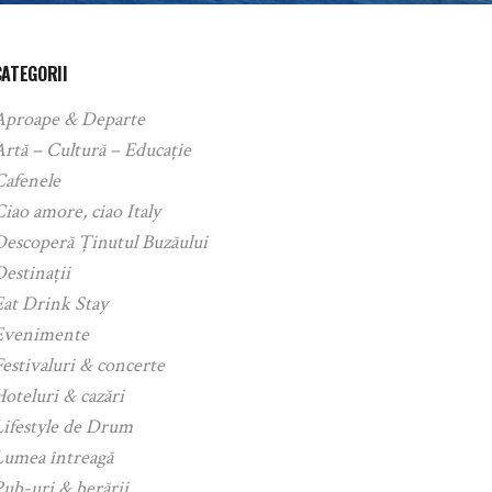
CATEGORII
Aproape & Departe
rtă – Cultură – Educație
Cafenele
iao amore, ciao Italy
Descoperă Ținutul Buzăului
estinații
Eat Drink Stay
Evenimente
estivaluri & concerte
oteluri & cazări
Lifestyle de Drum
Lumea întreagă
ub-uri & berării