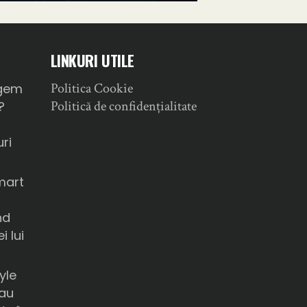
LINKURI UTILE
Politica Cookie
gem
Politică de confidențialitate
?
ri
mart
nd
i lui
yle
sau