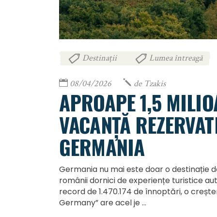
Destinații
Lumea întreagă
,
08/04/2026
de
Tzakis
APROAPE 1,5 MILIO
VACANȚĂ REZERVAT
GERMANIA
Germania nu mai este doar o destinație d
românii dornici de experiențe turistice a
record de 1.470.174 de înnoptări, o creșt
Germany” are acel je