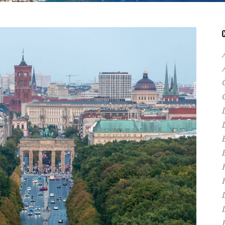
A
C
D
F
H
P