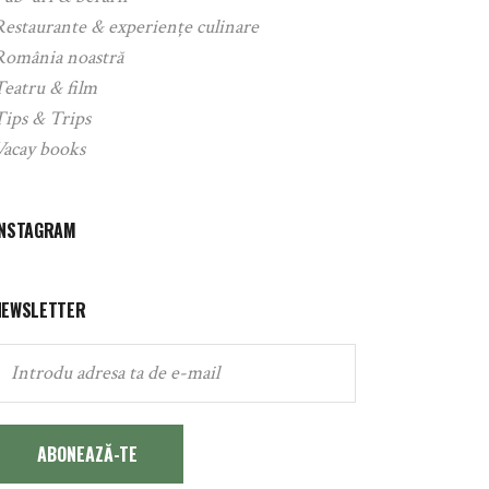
Restaurante & experiențe culinare
România noastră
Teatru & film
Tips & Trips
Vacay books
INSTAGRAM
NEWSLETTER
ABONEAZĂ-TE