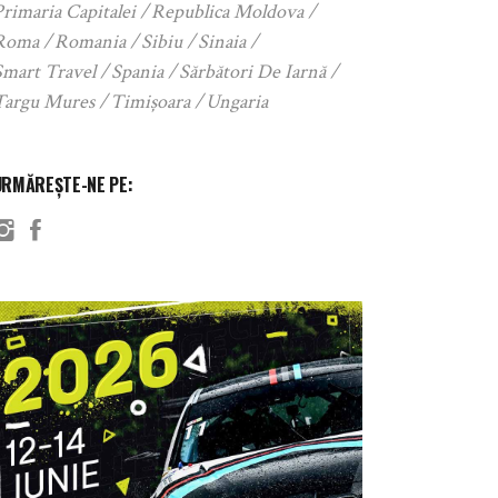
rimaria Capitalei
Republica Moldova
Roma
Romania
Sibiu
Sinaia
Smart Travel
Spania
Sărbători De Iarnă
Targu Mures
Timișoara
Ungaria
URMĂREȘTE-NE PE: