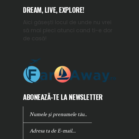
DREAM, LIVE, EXPLORE!
Aici găsești locul de unde nu vrei
să mai pleci atunci cand ti-e dor
de casă!
ABONEAZĂ-TE LA NEWSLETTER