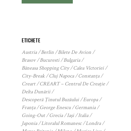
ETICHETE
Austria
Berlin
Bilete De Avion
Brasov
Bucuresti
Bulgaria
Băneasa Shopping City
Calea Victoriei
City-Break
Cluj Napoca
Constanța
Creart
CREART – Centrul De Creație
Delta Dunării
Descoperă Ținutul Buzăului
Europa
Franța
George Enescu
Germania
Going-Out
Grecia
Iași
Italia
Japonia
Litoralul Romanesc
Londra