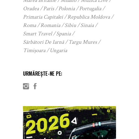
Marea Britanie
Milano
Muzica Live
Oradea
Paris
Polonia
Portugalia
Primaria Capitalei
Republica Moldova
Roma
Romania
Sibiu
Sinaia
Smart Travel
Spania
Sărbători De Iarnă
Targu Mures
Timișoara
Ungaria
URMĂREȘTE-NE PE: