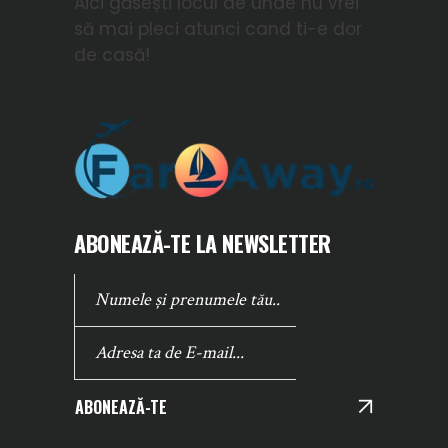
Aici găsești locul de unde nu vrei
să mai pleci atunci cand ti-e dor
de casă!
ABONEAZĂ-TE LA NEWSLETTER
ABONEAZĂ-TE