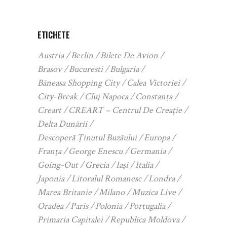
ETICHETE
Austria
Berlin
Bilete De Avion
Brasov
Bucuresti
Bulgaria
Băneasa Shopping City
Calea Victoriei
City-Break
Cluj Napoca
Constanța
Creart
CREART – Centrul De Creație
Delta Dunării
Descoperă Ținutul Buzăului
Europa
Franța
George Enescu
Germania
Going-Out
Grecia
Iași
Italia
Japonia
Litoralul Romanesc
Londra
Marea Britanie
Milano
Muzica Live
Oradea
Paris
Polonia
Portugalia
Primaria Capitalei
Republica Moldova