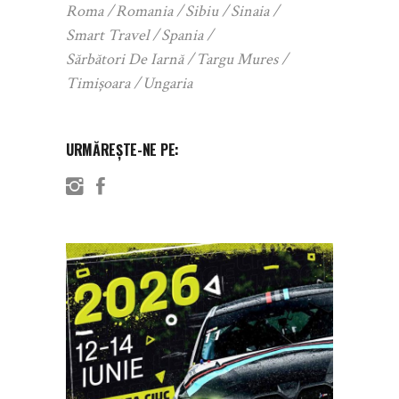
Roma
Romania
Sibiu
Sinaia
Smart Travel
Spania
Sărbători De Iarnă
Targu Mures
Timișoara
Ungaria
URMĂREȘTE-NE PE: