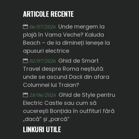
ARTICOLE RECENTE
Unde mergem la
06/07/2026
plajă în Vama Veche? Kaluda
Beach – de la dimineți leneșe la
apusuri electrice
Ghid de Smart
02/07/2026
Travel despre Roma neștiută:
unde se ascund Dacii din afara
Columnei lui Traian?
Ghid de Style pentru
28/06/2026
Electric Castle sau cum să
cucerești Bonțida în outfituri fără
„dacă” și „parcă”
LINKURI UTILE