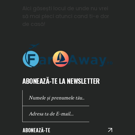
Aici găsești locul de unde nu vrei
să mai pleci atunci cand ti-e dor
de casă!
ABONEAZĂ-TE LA NEWSLETTER
ABONEAZĂ-TE