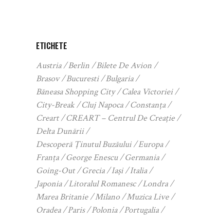
ETICHETE
Austria
Berlin
Bilete De Avion
Brasov
Bucuresti
Bulgaria
Băneasa Shopping City
Calea Victoriei
City-Break
Cluj Napoca
Constanța
Creart
CREART – Centrul De Creație
Delta Dunării
Descoperă Ținutul Buzăului
Europa
Franța
George Enescu
Germania
Going-Out
Grecia
Iași
Italia
Japonia
Litoralul Romanesc
Londra
Marea Britanie
Milano
Muzica Live
Oradea
Paris
Polonia
Portugalia