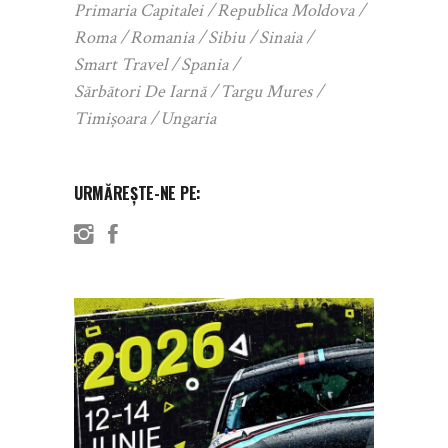
Primaria Capitalei
Republica Moldova
Roma
Romania
Sibiu
Sinaia
Smart Travel
Spania
Sărbători De Iarnă
Targu Mures
Timișoara
Ungaria
URMĂREȘTE-NE PE: