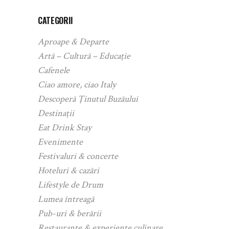
CATEGORII
Aproape & Departe
Artă – Cultură – Educație
Cafenele
Ciao amore, ciao Italy
Descoperă Ținutul Buzăului
Destinații
Eat Drink Stay
Evenimente
Festivaluri & concerte
Hoteluri & cazări
Lifestyle de Drum
Lumea întreagă
Pub-uri & berării
Restaurante & experiențe culinare