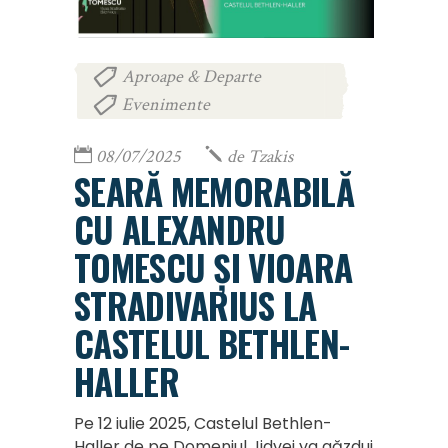
Aproape & Departe
,
Evenimente
08/07/2025
de
Tzakis
SEARĂ MEMORABILĂ
CU ALEXANDRU
TOMESCU ȘI VIOARA
STRADIVARIUS LA
CASTELUL BETHLEN-
HALLER
Pe 12 iulie 2025, Castelul Bethlen-
Haller de pe Domeniul Jidvei va găzdui