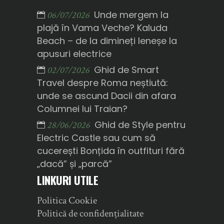
Unde mergem la
06/07/2026
plajă în Vama Veche? Kaluda
Beach – de la dimineți leneșe la
apusuri electrice
Ghid de Smart
02/07/2026
Travel despre Roma neștiută:
unde se ascund Dacii din afara
Columnei lui Traian?
Ghid de Style pentru
28/06/2026
Electric Castle sau cum să
cucerești Bonțida în outfituri fără
„dacă” și „parcă”
LINKURI UTILE
Politica Cookie
Politică de confidențialitate