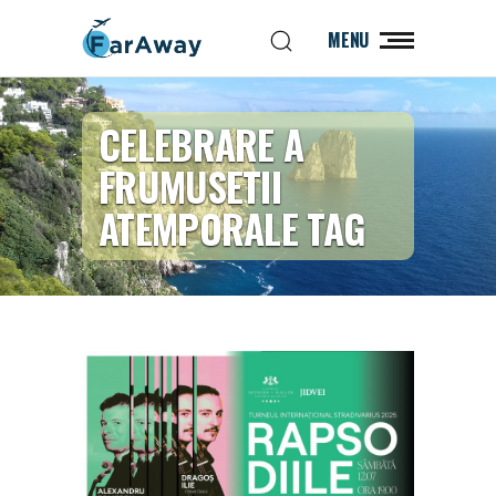
MENU
CELEBRARE A
FRUMUSETII
ATEMPORALE TAG