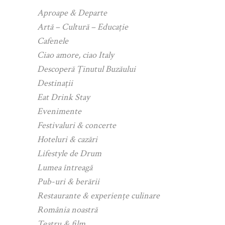
Aproape & Departe
Artă – Cultură – Educație
Cafenele
Ciao amore, ciao Italy
Descoperă Ținutul Buzăului
Destinații
Eat Drink Stay
Evenimente
Festivaluri & concerte
Hoteluri & cazări
Lifestyle de Drum
Lumea întreagă
Pub-uri & berării
Restaurante & experiențe culinare
România noastră
Teatru & film