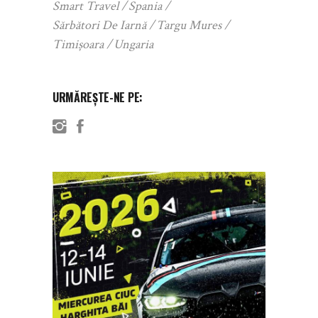
Smart Travel
Spania
Sărbători De Iarnă
Targu Mures
Timișoara
Ungaria
URMĂREȘTE-NE PE: