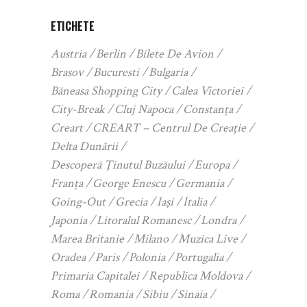
ETICHETE
Austria
Berlin
Bilete De Avion
Brasov
Bucuresti
Bulgaria
Băneasa Shopping City
Calea Victoriei
City-Break
Cluj Napoca
Constanța
Creart
CREART – Centrul De Creație
Delta Dunării
Descoperă Ținutul Buzăului
Europa
Franța
George Enescu
Germania
Going-Out
Grecia
Iași
Italia
Japonia
Litoralul Romanesc
Londra
Marea Britanie
Milano
Muzica Live
Oradea
Paris
Polonia
Portugalia
Primaria Capitalei
Republica Moldova
Roma
Romania
Sibiu
Sinaia