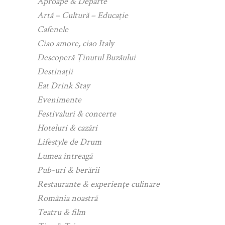
Aproape & Departe
Artă – Cultură – Educație
Cafenele
Ciao amore, ciao Italy
Descoperă Ținutul Buzăului
Destinații
Eat Drink Stay
Evenimente
Festivaluri & concerte
Hoteluri & cazări
Lifestyle de Drum
Lumea întreagă
Pub-uri & berării
Restaurante & experiențe culinare
România noastră
Teatru & film