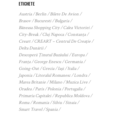
ETICHETE
Austria
Berlin
Bilete De Avion
Brasov
Bucuresti
Bulgaria
Băneasa Shopping City
Calea Victoriei
City-Break
Cluj Napoca
Constanța
Creart
CREART – Centrul De Creație
Delta Dunării
Descoperă Ținutul Buzăului
Europa
Franța
George Enescu
Germania
Going-Out
Grecia
Iași
Italia
Japonia
Litoralul Romanesc
Londra
Marea Britanie
Milano
Muzica Live
Oradea
Paris
Polonia
Portugalia
Primaria Capitalei
Republica Moldova
Roma
Romania
Sibiu
Sinaia
Smart Travel
Spania