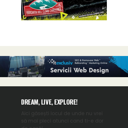
DREAM, LIVE, EXPLORE!
Aici găsești locul de unde nu vrei
să mai pleci atunci cand ti-e dor