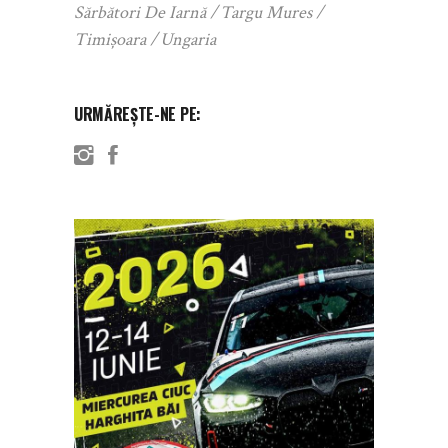
Sărbători De Iarnă
Targu Mures
Timișoara
Ungaria
URMĂREȘTE-NE PE: