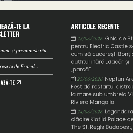
EAZĂ-TE LA
ARTICOLE RECENTE
LETTER
Ghid de St
28/06/2026
pentru Electric Castle 
cum să cucerești Bonți
outfituri fără „dacă” și
„parcă”
Neptun Ar
25/06/2026
AZĂ-TE
Fest dă restartul distrac
la mare sub umbrela Vi
Riviera Mangalia
Legendar
24/06/2026
clădire Klotild Palace d
The St. Regis Budapest,