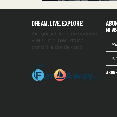
DREAM, LIVE, EXPLORE!
ABON
NEWS
Aici găsești locul de unde nu
vrei să mai pleci atunci
cand ti-e dor de casă!
ABONE