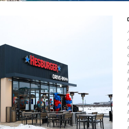
A
C
D
F
H
P