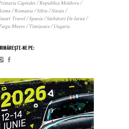
rimaria Capitalei
Republica Moldova
Roma
Romania
Sibiu
Sinaia
Smart Travel
Spania
Sărbători De Iarnă
Targu Mures
Timișoara
Ungaria
URMĂREȘTE-NE PE: