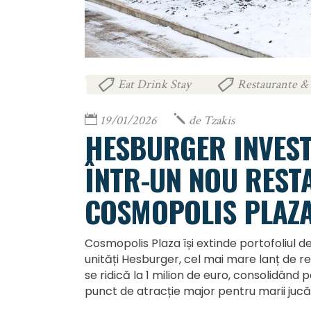
Eat Drink Stay
Restaurante & 
,
19/01/2026
de
Tzakis
HESBURGER INVEST
ÎNTR-UN NOU REST
COSMOPOLIS PLAZ
Cosmopolis Plaza își extinde portofoliul d
unități Hesburger, cel mai mare lanț de re
se ridică la 1 milion de euro, consolidând 
punct de atracție major pentru marii jucă