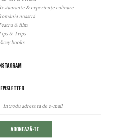
Restaurante & experiențe culinare
România noastră
Teatru & film
Tips & Trips
Vacay books
INSTAGRAM
NEWSLETTER
ABONEAZĂ-TE