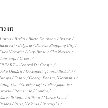
ETICHETE
Austria
Berlin
Bilete De Avion
Brasov
Bucuresti
Bulgaria
Băneasa Shopping City
alea Victoriei
City-Break
Cluj Napoca
Constanța
Creart
CREART – Centrul De Creație
Delta Dunării
Descoperă Ținutul Buzăului
Europa
Franța
George Enescu
Germania
Going-Out
Grecia
Iași
Italia
Japonia
Litoralul Romanesc
Londra
Marea Britanie
Milano
Muzica Live
Oradea
Paris
Polonia
Portugalia