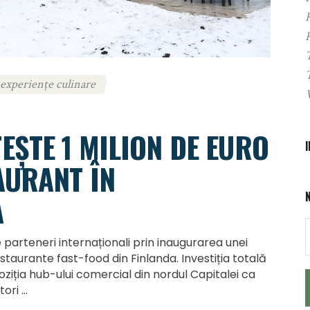
experiențe culinare
EȘTE 1 MILION DE EURO
AURANT ÎN
A
e parteneri internaționali prin inaugurarea unei
staurante fast-food din Finlanda. Investiția totală
poziția hub-ului comercial din nordul Capitalei ca
tori