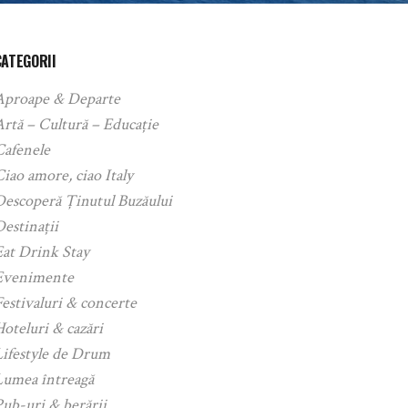
CATEGORII
Aproape & Departe
rtă – Cultură – Educație
Cafenele
iao amore, ciao Italy
Descoperă Ținutul Buzăului
estinații
Eat Drink Stay
Evenimente
estivaluri & concerte
oteluri & cazări
Lifestyle de Drum
Lumea întreagă
ub-uri & berării