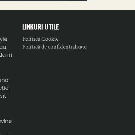
LINKURI UTILE
Politica Cookie
yle
Politică de confidențialitate
sau
da în
ena
ției
sit
a
evine