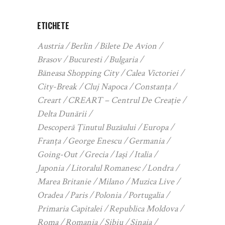
ETICHETE
Austria
Berlin
Bilete De Avion
Brasov
Bucuresti
Bulgaria
Băneasa Shopping City
Calea Victoriei
City-Break
Cluj Napoca
Constanța
Creart
CREART – Centrul De Creație
Delta Dunării
Descoperă Ținutul Buzăului
Europa
Franța
George Enescu
Germania
Going-Out
Grecia
Iași
Italia
Japonia
Litoralul Romanesc
Londra
Marea Britanie
Milano
Muzica Live
Oradea
Paris
Polonia
Portugalia
Primaria Capitalei
Republica Moldova
Roma
Romania
Sibiu
Sinaia