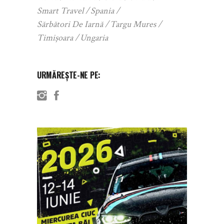
Smart Travel
Spania
Sărbători De Iarnă
Targu Mures
Timișoara
Ungaria
URMĂREȘTE-NE PE: