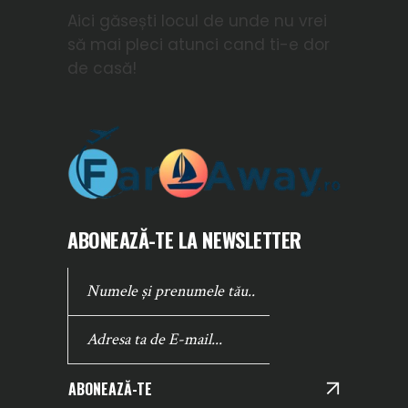
Aici găsești locul de unde nu vrei
să mai pleci atunci cand ti-e dor
de casă!
ABONEAZĂ-TE LA NEWSLETTER
ABONEAZĂ-TE