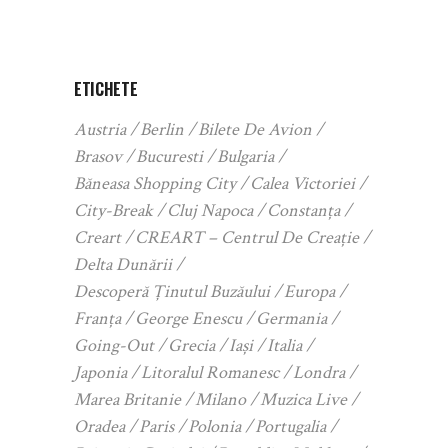
ETICHETE
Austria
Berlin
Bilete De Avion
Brasov
Bucuresti
Bulgaria
Băneasa Shopping City
Calea Victoriei
City-Break
Cluj Napoca
Constanța
Creart
CREART – Centrul De Creație
Delta Dunării
Descoperă Ținutul Buzăului
Europa
Franța
George Enescu
Germania
Going-Out
Grecia
Iași
Italia
Japonia
Litoralul Romanesc
Londra
Marea Britanie
Milano
Muzica Live
Oradea
Paris
Polonia
Portugalia