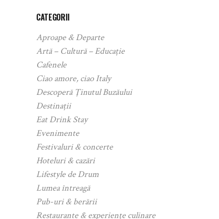
CATEGORII
Aproape & Departe
Artă – Cultură – Educație
Cafenele
Ciao amore, ciao Italy
Descoperă Ținutul Buzăului
Destinații
Eat Drink Stay
Evenimente
Festivaluri & concerte
Hoteluri & cazări
Lifestyle de Drum
Lumea întreagă
Pub-uri & berării
Restaurante & experiențe culinare