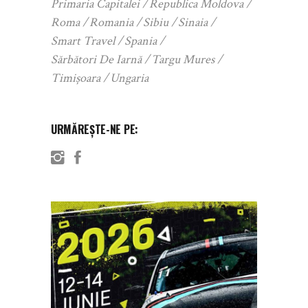
Primaria Capitalei
Republica Moldova
Roma
Romania
Sibiu
Sinaia
Smart Travel
Spania
Sărbători De Iarnă
Targu Mures
Timișoara
Ungaria
URMĂREȘTE-NE PE: