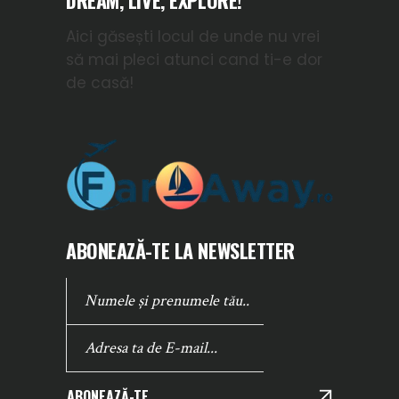
DREAM, LIVE, EXPLORE!
Aici găsești locul de unde nu vrei
să mai pleci atunci cand ti-e dor
de casă!
ABONEAZĂ-TE LA NEWSLETTER
ABONEAZĂ-TE