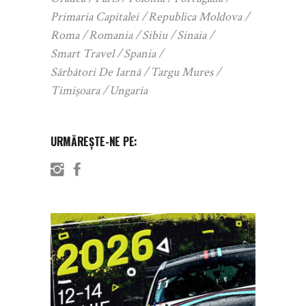
Primaria Capitalei
Republica Moldova
Roma
Romania
Sibiu
Sinaia
Smart Travel
Spania
Sărbători De Iarnă
Targu Mures
Timișoara
Ungaria
URMĂREȘTE-NE PE: