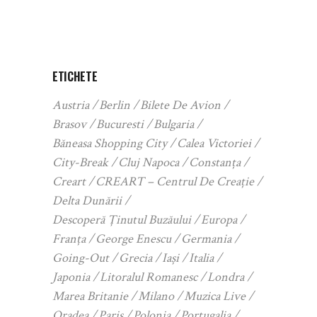
ETICHETE
Austria
Berlin
Bilete De Avion
Brasov
Bucuresti
Bulgaria
Băneasa Shopping City
Calea Victoriei
City-Break
Cluj Napoca
Constanța
Creart
CREART – Centrul De Creație
Delta Dunării
Descoperă Ținutul Buzăului
Europa
Franța
George Enescu
Germania
Going-Out
Grecia
Iași
Italia
Japonia
Litoralul Romanesc
Londra
Marea Britanie
Milano
Muzica Live
Oradea
Paris
Polonia
Portugalia