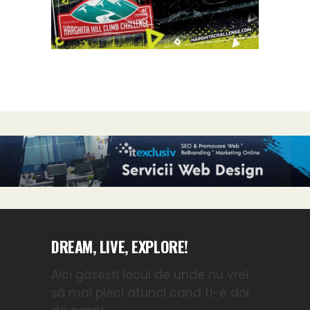
DREAM, LIVE, EXPLORE!
Aici găsești locul de unde nu vrei
să mai pleci atunci cand ti-e dor