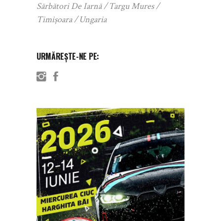
Sărbători De Iarnă
Targu Mures
Timișoara
Ungaria
URMĂREȘTE-NE PE: