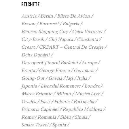
ETICHETE
Austria
Berlin
Bilete De Avion
Brasov
Bucuresti
Bulgaria
Băneasa Shopping City
Calea Victoriei
City-Break
Cluj Napoca
Constanța
Creart
CREART – Centrul De Creație
Delta Dunării
Descoperă Ținutul Buzăului
Europa
Franța
George Enescu
Germania
Going-Out
Grecia
Iași
Italia
Japonia
Litoralul Romanesc
Londra
Marea Britanie
Milano
Muzica Live
Oradea
Paris
Polonia
Portugalia
Primaria Capitalei
Republica Moldova
Roma
Romania
Sibiu
Sinaia
Smart Travel
Spania