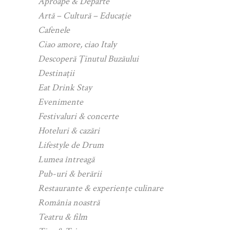
Aproape & Departe
Artă – Cultură – Educație
Cafenele
Ciao amore, ciao Italy
Descoperă Ținutul Buzăului
Destinații
Eat Drink Stay
Evenimente
Festivaluri & concerte
Hoteluri & cazări
Lifestyle de Drum
Lumea întreagă
Pub-uri & berării
Restaurante & experiențe culinare
România noastră
Teatru & film