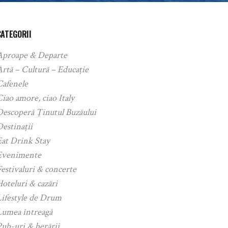
CATEGORII
Aproape & Departe
rtă – Cultură – Educație
Cafenele
iao amore, ciao Italy
Descoperă Ținutul Buzăului
estinații
Eat Drink Stay
Evenimente
estivaluri & concerte
oteluri & cazări
Lifestyle de Drum
Lumea întreagă
ub-uri & berării