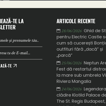
EAZĂ-TE LA
ARTICOLE RECENTE
LETTER
Ghid de St
28/06/2026
pentru Electric Castle 
cum să cucerești Bonți
outfituri fără „dacă” și
„parcă”
Neptun Ar
25/06/2026
AZĂ-TE
Fest dă restartul distrac
la mare sub umbrela Vi
Riviera Mangalia
Legendar
24/06/2026
clădire Klotild Palace d
The St. Regis Budapest,