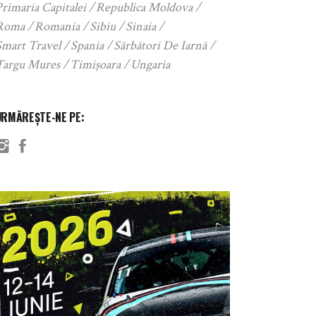
rimaria Capitalei
Republica Moldova
Roma
Romania
Sibiu
Sinaia
Smart Travel
Spania
Sărbători De Iarnă
Targu Mures
Timișoara
Ungaria
URMĂREȘTE-NE PE: