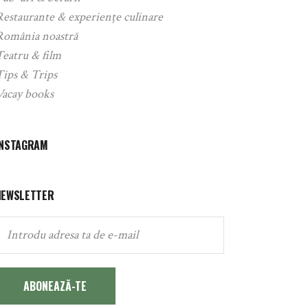
Restaurante & experiențe culinare
România noastră
Teatru & film
Tips & Trips
Vacay books
INSTAGRAM
NEWSLETTER
ABONEAZĂ-TE