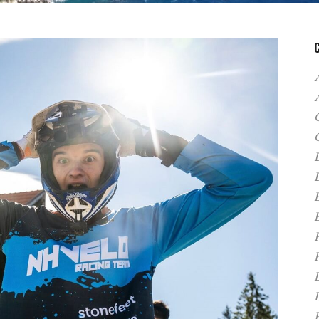
A
C
D
F
H
P