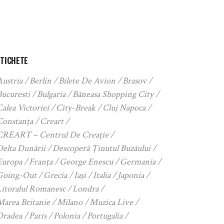
ETICHETE
Austria
Berlin
Bilete De Avion
Brasov
Bucuresti
Bulgaria
Băneasa Shopping City
alea Victoriei
City-Break
Cluj Napoca
Constanța
Creart
CREART – Centrul De Creație
Delta Dunării
Descoperă Ținutul Buzăului
Europa
Franța
George Enescu
Germania
Going-Out
Grecia
Iași
Italia
Japonia
Litoralul Romanesc
Londra
Marea Britanie
Milano
Muzica Live
Oradea
Paris
Polonia
Portugalia