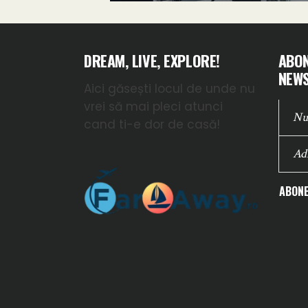
DREAM, LIVE, EXPLORE!
ABON
NEWS
Aici găsești locul de unde nu
vrei să mai pleci atunci
cand ti-e dor de casă!
ABONE