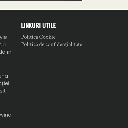
LINKURI UTILE
Politica Cookie
yle
Politică de confidențialitate
sau
da în
ena
ției
sit
a
evine