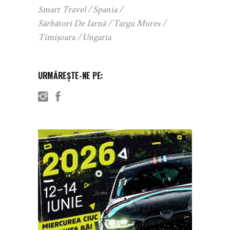
Smart Travel
Spania
Sărbători De Iarnă
Targu Mures
Timișoara
Ungaria
URMĂREȘTE-NE PE: