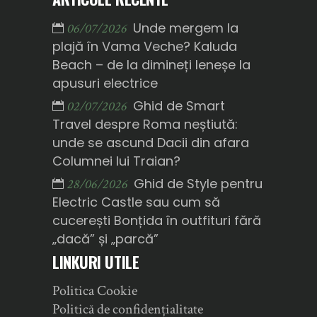
Unde mergem la
06/07/2026
plajă în Vama Veche? Kaluda
Beach – de la dimineți leneșe la
apusuri electrice
Ghid de Smart
02/07/2026
Travel despre Roma neștiută:
unde se ascund Dacii din afara
Columnei lui Traian?
Ghid de Style pentru
28/06/2026
Electric Castle sau cum să
cucerești Bonțida în outfituri fără
„dacă” și „parcă”
LINKURI UTILE
Politica Cookie
Politică de confidențialitate