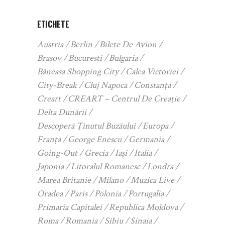
ETICHETE
Austria
Berlin
Bilete De Avion
Brasov
Bucuresti
Bulgaria
Băneasa Shopping City
Calea Victoriei
City-Break
Cluj Napoca
Constanța
Creart
CREART – Centrul De Creație
Delta Dunării
Descoperă Ținutul Buzăului
Europa
Franța
George Enescu
Germania
Going-Out
Grecia
Iași
Italia
Japonia
Litoralul Romanesc
Londra
Marea Britanie
Milano
Muzica Live
Oradea
Paris
Polonia
Portugalia
Primaria Capitalei
Republica Moldova
Roma
Romania
Sibiu
Sinaia