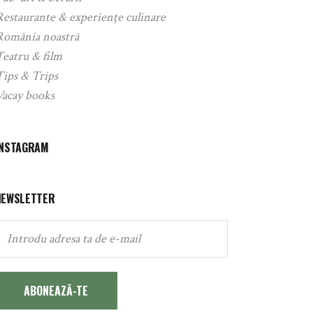
Restaurante & experiențe culinare
România noastră
Teatru & film
Tips & Trips
Vacay books
INSTAGRAM
NEWSLETTER
ABONEAZĂ-TE