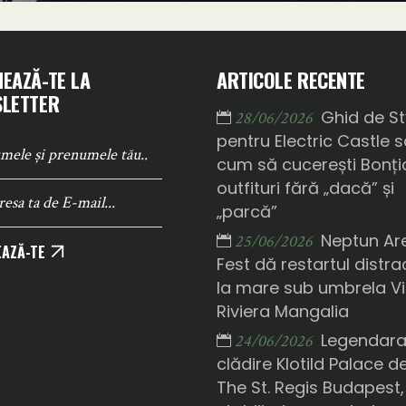
EAZĂ-TE LA
ARTICOLE RECENTE
LETTER
Ghid de St
28/06/2026
pentru Electric Castle 
cum să cucerești Bonți
outfituri fără „dacă” și
„parcă”
Neptun Ar
25/06/2026
AZĂ-TE
Fest dă restartul distrac
la mare sub umbrela Vi
Riviera Mangalia
Legendar
24/06/2026
clădire Klotild Palace d
The St. Regis Budapest,