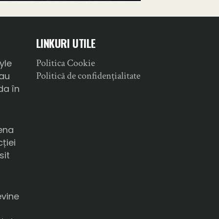
LINKURI UTILE
Politica Cookie
yle
Politică de confidențialitate
sau
da în
ena
ției
sit
a
evine