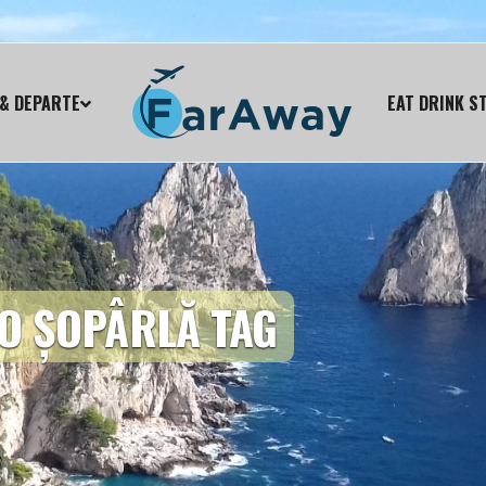
& DEPARTE
EAT DRINK S
 O ȘOPÂRLĂ TAG