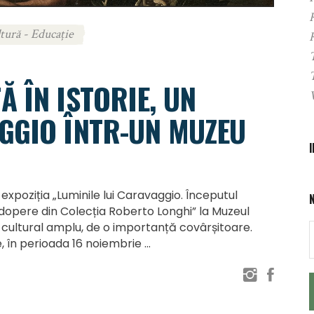
tură - Educație
 ÎN ISTORIE, UN
GGIO ÎNTR-UN MUZEU
expoziția „Luminile lui Caravaggio. Începutul
dopere din Colecția Roberto Longhi” la Muzeul
t cultural amplu, de o importanță covârșitoare.
, în perioada 16 noiembrie