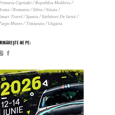
rimaria Capitalei
Republica Moldova
Roma
Romania
Sibiu
Sinaia
Smart Travel
Spania
Sărbători De Iarnă
Targu Mures
Timișoara
Ungaria
URMĂREȘTE-NE PE: