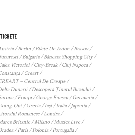
ETICHETE
Austria
Berlin
Bilete De Avion
Brasov
Bucuresti
Bulgaria
Băneasa Shopping City
alea Victoriei
City-Break
Cluj Napoca
Constanța
Creart
CREART – Centrul De Creație
Delta Dunării
Descoperă Ținutul Buzăului
Europa
Franța
George Enescu
Germania
Going-Out
Grecia
Iași
Italia
Japonia
Litoralul Romanesc
Londra
Marea Britanie
Milano
Muzica Live
Oradea
Paris
Polonia
Portugalia