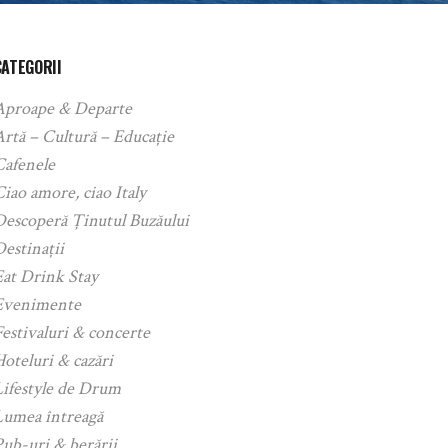
CATEGORII
Aproape & Departe
rtă – Cultură – Educație
Cafenele
iao amore, ciao Italy
Descoperă Ținutul Buzăului
estinații
Eat Drink Stay
Evenimente
estivaluri & concerte
oteluri & cazări
Lifestyle de Drum
Lumea întreagă
ub-uri & berării