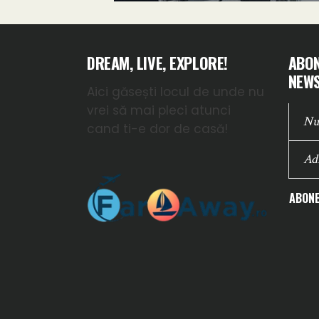
DREAM, LIVE, EXPLORE!
ABON
NEWS
Aici găsești locul de unde nu
vrei să mai pleci atunci
cand ti-e dor de casă!
ABONE