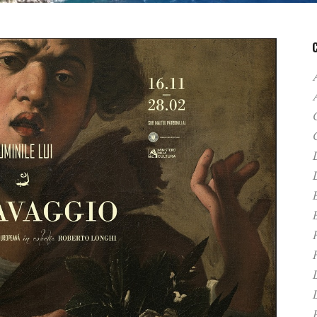
A
C
D
F
H
P