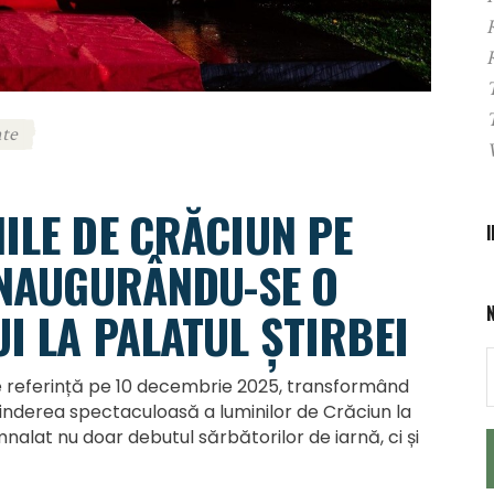
te
ILE DE CRĂCIUN PE
INAUGURÂNDU-SE O
I LA PALATUL ȘTIRBEI
 referință pe 10 decembrie 2025, transformând
rinderea spectaculoasă a luminilor de Crăciun la
nalat nu doar debutul sărbătorilor de iarnă, ci și