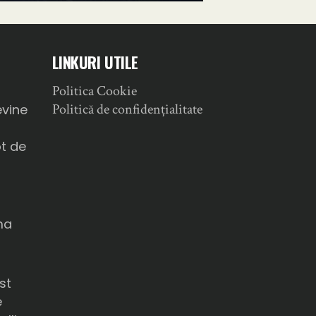
LINKURI UTILE
Politica Cookie
a
Politică de confidențialitate
evine
ot de
ma
u
st
e