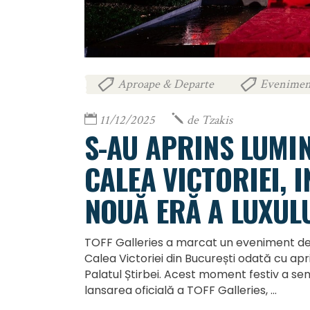
Aproape & Departe
Evenimen
,
11/12/2025
de
Tzakis
S-AU APRINS LUMIN
CALEA VICTORIEI, 
NOUĂ ERĂ A LUXULU
TOFF Galleries a marcat un eveniment de
Calea Victoriei din București odată cu ap
Palatul Știrbei. Acest moment festiv a sem
lansarea oficială a TOFF Galleries,