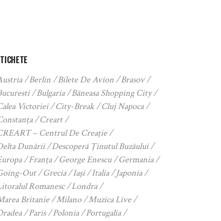
ETICHETE
Austria
Berlin
Bilete De Avion
Brasov
Bucuresti
Bulgaria
Băneasa Shopping City
alea Victoriei
City-Break
Cluj Napoca
Constanța
Creart
CREART – Centrul De Creație
Delta Dunării
Descoperă Ținutul Buzăului
Europa
Franța
George Enescu
Germania
Going-Out
Grecia
Iași
Italia
Japonia
Litoralul Romanesc
Londra
Marea Britanie
Milano
Muzica Live
Oradea
Paris
Polonia
Portugalia