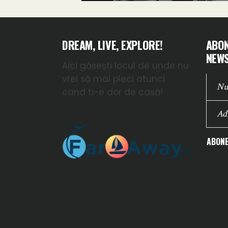
DREAM, LIVE, EXPLORE!
ABON
NEWS
Aici găsești locul de unde nu
vrei să mai pleci atunci
cand ti-e dor de casă!
ABONE