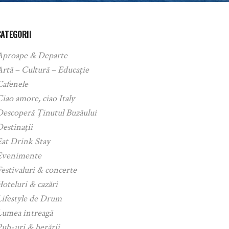
CATEGORII
Aproape & Departe
rtă – Cultură – Educație
Cafenele
iao amore, ciao Italy
Descoperă Ținutul Buzăului
estinații
Eat Drink Stay
Evenimente
estivaluri & concerte
oteluri & cazări
Lifestyle de Drum
Lumea întreagă
ub-uri & berării