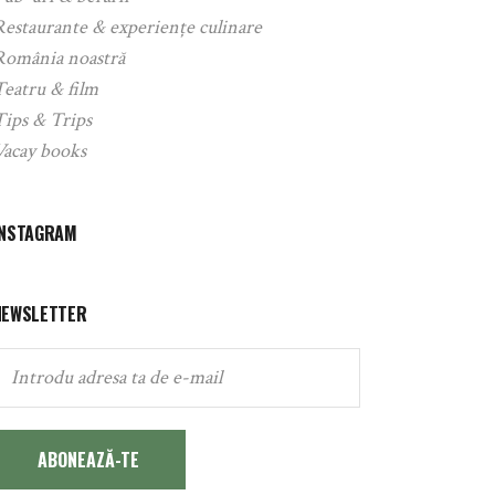
Restaurante & experiențe culinare
România noastră
Teatru & film
Tips & Trips
Vacay books
INSTAGRAM
NEWSLETTER
ABONEAZĂ-TE