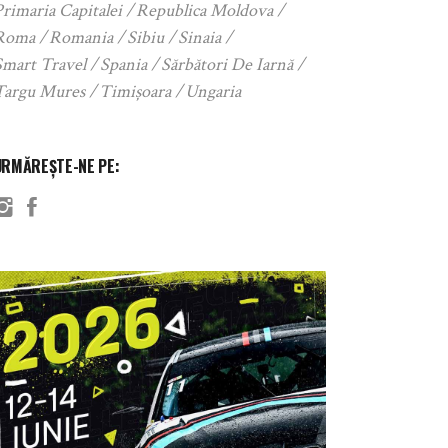
rimaria Capitalei
Republica Moldova
Roma
Romania
Sibiu
Sinaia
Smart Travel
Spania
Sărbători De Iarnă
Targu Mures
Timișoara
Ungaria
URMĂREȘTE-NE PE: