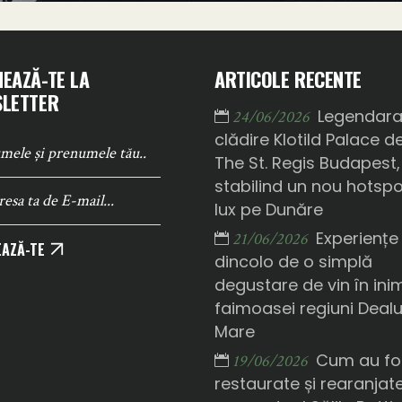
EAZĂ-TE LA
ARTICOLE RECENTE
LETTER
Legendar
24/06/2026
clădire Klotild Palace d
The St. Regis Budapest,
stabilind un nou hotsp
lux pe Dunăre
Experiențe
21/06/2026
AZĂ-TE
dincolo de o simplă
degustare de vin în ini
faimoasei regiuni Deal
Mare
Cum au fo
19/06/2026
restaurate și rearanjat