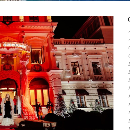
A
C
D
F
H
P