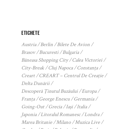
ETICHETE
Austria
Berlin
Bilete De Avion
Brasov
Bucuresti
Bulgaria
Băneasa Shopping City
Calea Victoriei
City-Break
Cluj Napoca
Constanța
Creart
CREART – Centrul De Creație
Delta Dunării
Descoperă Ținutul Buzăului
Europa
Franța
George Enescu
Germania
Going-Out
Grecia
Iași
Italia
Japonia
Litoralul Romanesc
Londra
Marea Britanie
Milano
Muzica Live