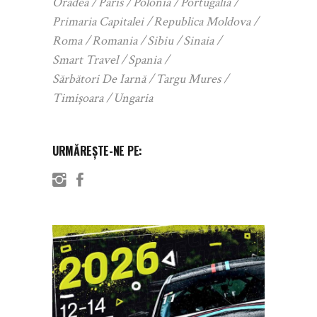
Oradea
Paris
Polonia
Portugalia
Primaria Capitalei
Republica Moldova
Roma
Romania
Sibiu
Sinaia
Smart Travel
Spania
Sărbători De Iarnă
Targu Mures
Timișoara
Ungaria
URMĂREȘTE-NE PE: