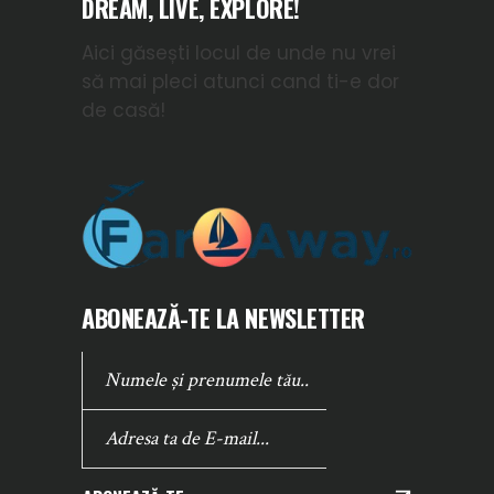
DREAM, LIVE, EXPLORE!
Aici găsești locul de unde nu vrei
să mai pleci atunci cand ti-e dor
de casă!
ABONEAZĂ-TE LA NEWSLETTER