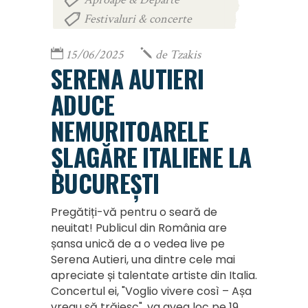
Festivaluri & concerte
15/06/2025
de
Tzakis
SERENA AUTIERI
ADUCE
NEMURITOARELE
ȘLAGĂRE ITALIENE LA
BUCUREȘTI
Pregătiți-vă pentru o seară de
neuitat! Publicul din România are
șansa unică de a o vedea live pe
Serena Autieri, una dintre cele mai
apreciate și talentate artiste din Italia.
Concertul ei, "Voglio vivere così – Așa
vreau să trăiesc", va avea loc pe 19