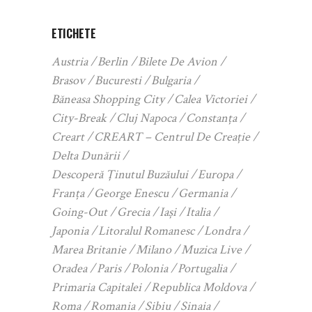
ETICHETE
Austria
Berlin
Bilete De Avion
Brasov
Bucuresti
Bulgaria
Băneasa Shopping City
Calea Victoriei
City-Break
Cluj Napoca
Constanța
Creart
CREART – Centrul De Creație
Delta Dunării
Descoperă Ținutul Buzăului
Europa
Franța
George Enescu
Germania
Going-Out
Grecia
Iași
Italia
Japonia
Litoralul Romanesc
Londra
Marea Britanie
Milano
Muzica Live
Oradea
Paris
Polonia
Portugalia
Primaria Capitalei
Republica Moldova
Roma
Romania
Sibiu
Sinaia