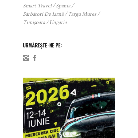
Smart Travel
Spania
Sărbători De Iarnă
Targu Mures
Timișoara
Ungaria
URMĂREȘTE-NE PE: