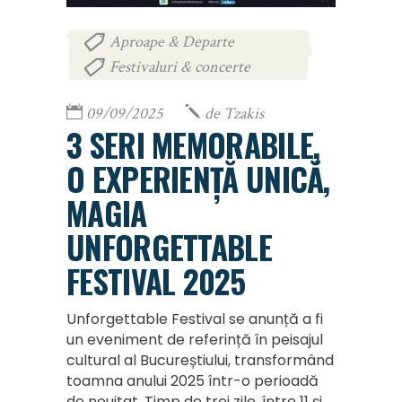
Aproape & Departe
,
Festivaluri & concerte
09/09/2025
de
Tzakis
3 SERI MEMORABILE,
O EXPERIENȚĂ UNICĂ,
MAGIA
UNFORGETTABLE
FESTIVAL 2025
Unforgettable Festival se anunță a fi
un eveniment de referință în peisajul
cultural al Bucureștiului, transformând
toamna anului 2025 într-o perioadă
de neuitat. Timp de trei zile, între 11 și